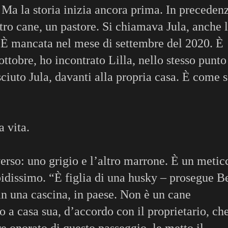
a la storia inizia ancora prima. In preceden
tro cane, un pastore. Si chiamava Jula, anche l
 È mancata nel mese di settembre del 2020. È
ottobre, ho incontrato Lilla, nello stesso punto
iuto Jula, davanti alla propria casa. È come 
a vita.
verso: uno grigio e l’altro marrone. È un metic
idissimo. “È figlia di una husky – prosegue Be
in una cascina, in paese. Non è un cane
a casa sua, d’accordo con il proprietario, ch
re onorato di questo passeggio, le metto il