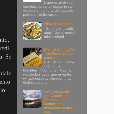
Esperienze di vita
che testimoniano l’epoca in cui
viviamo e memorie del passato,
patrimoni della nostr...
I friciulin ad patata
Sono giorni caldi,
afosi. Non di certo i
miei preferiti.
nto,
vedi
Dietrich Bonhoeffer
- Da Forze Buone -
a. Se
poesia
Dietrich Bonhoeffer
- Von guten
Mächten 7.Von guten Mächten
hiale
wunderbar geborgen erwarten
wir getrost, was kommen mag.
mento
Gott ist bei uns ...
lo,
I cieli sul guado
(tra Castelletto
Cervo e
Mottalciata)
#innamoratidelbiell
ese