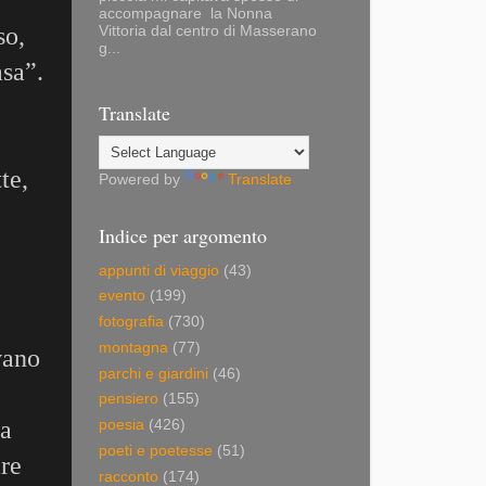
accompagnare la Nonna
so,
Vittoria dal centro di Masserano
g...
asa”.
Translate
te,
Powered by
Translate
Indice per argomento
appunti di viaggio
(43)
evento
(199)
fotografia
(730)
montagna
(77)
vano
parchi e giardini
(46)
pensiero
(155)
ra
poesia
(426)
poeti e poetesse
(51)
are
racconto
(174)