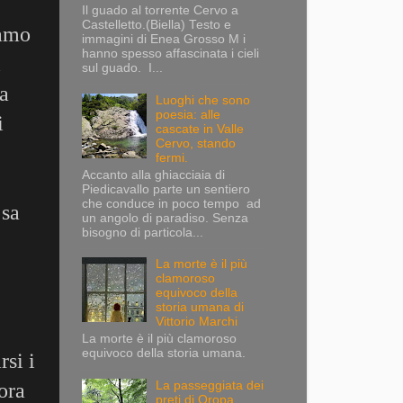
Il guado al torrente Cervo a
Castelletto.(Biella) Testo e
iamo
immagini di Enea Grosso M i
hanno spesso affascinata i cieli
l
sul guado. I...
la
Luoghi che sono
poesia: alle
i
cascate in Valle
Cervo, stando
fermi.
Accanto alla ghiacciaia di
Piedicavallo parte un sentiero
che conduce in poco tempo ad
 sa
un angolo di paradiso. Senza
bisogno di particola...
La morte è il più
clamoroso
equivoco della
storia umana di
Vittorio Marchi
La morte è il più clamoroso
equivoco della storia umana.
rsi i
ora
La passeggiata dei
preti di Oropa