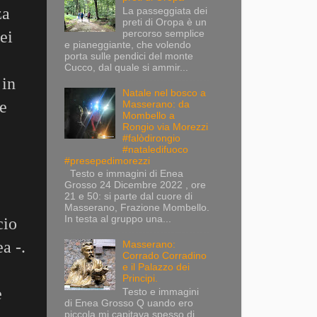
za
La passeggiata dei
preti di Oropa è un
ei
percorso semplice
e pianeggiante, che volendo
porta sulle pendici del monte
Cucco, dal quale si ammir...
 in
Natale nel bosco a
se
Masserano: da
Mombello a
Rongio via Morezzi
#falòdirongio
#nataledifuoco
#presepedimorezzi
Testo e immagini di Enea
Grosso 24 Dicembre 2022 , ore
21 e 50: si parte dal cuore di
Masserano, Frazione Mombello.
In testa al gruppo una...
cio
a -.
Masserano:
Corrado Corradino
e il Palazzo dei
Principi.
e
Testo e immagini
di Enea Grosso Q uando ero
piccola mi capitava spesso di