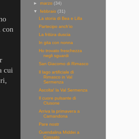
►
marzo
(34)
▼
febbraio
(31)
no
La storia di Bea e Lilla
Partecipo anch'io
a con
La fritüra duscia
In gita con nonna
Ho trovato freschezza
negli sguardi
r
San Giacomo di Rimasco
a cui
Il lago artificiale di
Rimasco in Val
ri,
Sermenza
Ascolta! la Val Sermenza
Il cuore pulsante di
Clusone
Arriva la primavera a
Camandona
Pare nostr
Guendalina Middei a
Cossato