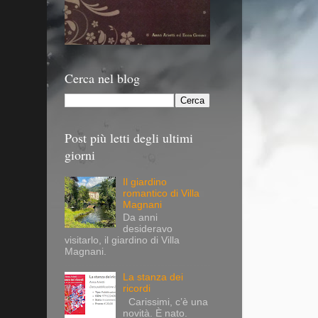
Cerca nel blog
Post più letti degli ultimi
giorni
Il giardino
romantico di Villa
Magnani
Da anni
desideravo
visitarlo, il giardino di Villa
Magnani.
La stanza dei
ricordi
Carissimi, c’è una
novità. È nato.