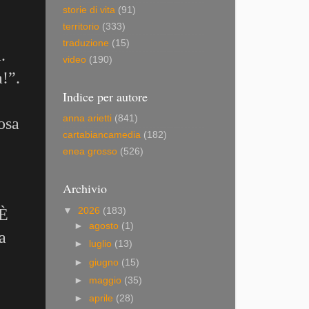
storie di vita
(91)
territorio
(333)
traduzione
(15)
.
video
(190)
!”.
Indice per autore
anna arietti
(841)
osa
cartabiancamedia
(182)
enea grosso
(526)
,
Archivio
 È
▼
2026
(183)
►
agosto
(1)
a
►
luglio
(13)
►
giugno
(15)
►
maggio
(35)
►
aprile
(28)