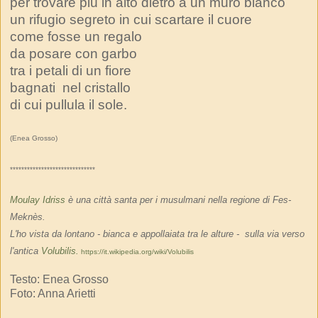
per trovare più in alto dietro a un muro bianco
un rifugio segreto in cui scartare il cuore
come fosse un regalo
da posare con garbo
tra i petali di un fiore
bagnati
nel cristallo
di cui pullula il sole.
(Enea Grosso)
******************************
Moulay Idriss
è una città santa per i musulmani nella regione di Fes-
Meknès.
L'ho vista da lontano - bianca e appollaiata tra le alture - sulla via verso
l'antica
Volubilis.
https://it.wikipedia.org/wiki/Volubilis
Testo: Enea Grosso
Foto: Anna Arietti