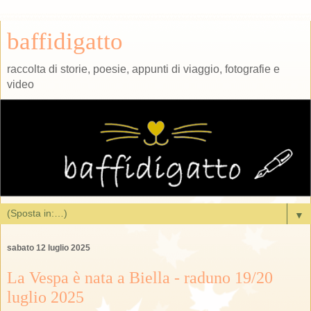
baffidigatto
raccolta di storie, poesie, appunti di viaggio, fotografie e
video
▼
sabato 12 luglio 2025
La Vespa è nata a Biella - raduno 19/20
luglio 2025