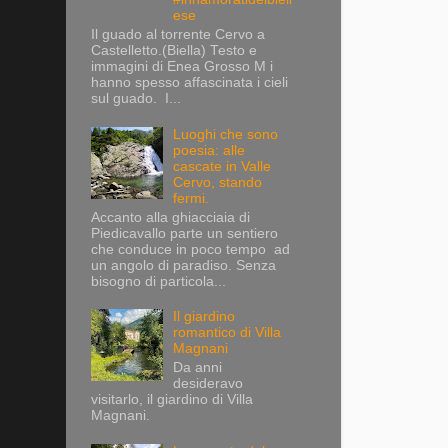
ese
Il guado al torrente Cervo a
Castelletto.(Biella) Testo e
immagini di Enea Grosso M i
hanno spesso affascinata i cieli
sul guado. I...
Luoghi che sono
poesia: alle
cascate in Valle
Cervo, stando
fermi.
Accanto alla ghiacciaia di
Piedicavallo parte un sentiero
che conduce in poco tempo ad
un angolo di paradiso. Senza
bisogno di particola...
Il giardino
romantico di Villa
Magnani
Da anni
desideravo
visitarlo, il giardino di Villa
Magnani.