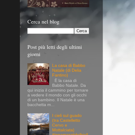
Cerca nel blog
Post più letti degli ultimi
giorni
La casa di Babbo
Natale (di Delia
Fantino)
È la casa di
Babbo Natale. Da
qui inizia il cammino per tornare
a vedere il mondo con gli occhi
di un bambino. Il Natale è una
bacchetta m...
I cieli sul guado
(tra Castelletto
Cervo e
Mottalciata)
#innamoratidelbiell