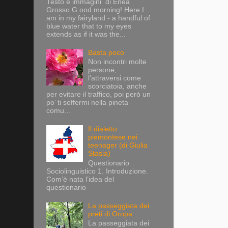
Testo e immagini di Enea
Grosso G ood morning! Here I
am in my fairyland - a handful of
blue water that to my eyes
extends as if it was the...
Basta poco
Non incontri molte
persone,
l’attraversi come
scorciatoia, anche
per evitare il traffico, poi però un
po’ ti soffermi nella pineta
comu...
Il dialetto
piemontese nei
teenager (di Giulia
Stasia)
Questionario
Sociolinguistico 1. Introduzione.
Com’è nata l’idea del
questionario
La passeggiata dei
preti di Oropa
La passeggiata dei