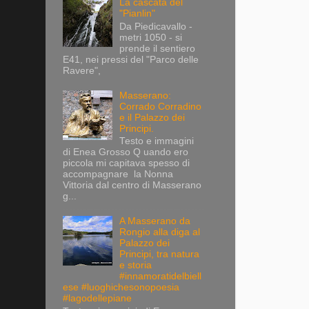
La cascata del
"Pianlin"
Da Piedicavallo -
metri 1050 - si
prende il sentiero
E41, nei pressi del "Parco delle
Ravere",
Masserano:
Corrado Corradino
e il Palazzo dei
Principi.
Testo e immagini
di Enea Grosso Q uando ero
piccola mi capitava spesso di
accompagnare la Nonna
Vittoria dal centro di Masserano
g...
A Masserano da
Rongio alla diga al
Palazzo dei
Principi, tra natura
e storia
#innamoratidelbiell
ese #luoghichesonopoesia
#lagodellepiane