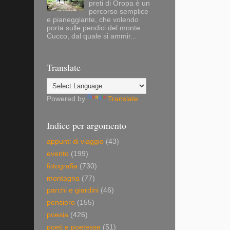
preti di Oropa è un
percorso semplice
e pianeggiante, che volendo
porta sulle pendici del monte
Cucco, dal quale si ammir...
Translate
Powered by
Translate
Indice per argomento
appunti di viaggio
(43)
evento
(199)
fotografia
(730)
montagna
(77)
parchi e giardini
(46)
pensiero
(155)
poesia
(426)
poeti e poetesse
(51)