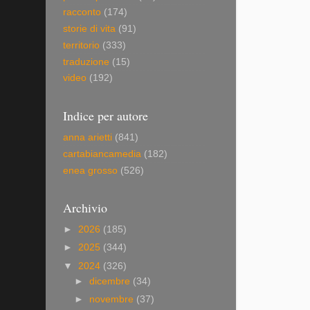
racconto
(174)
storie di vita
(91)
territorio
(333)
traduzione
(15)
video
(192)
Indice per autore
anna arietti
(841)
cartabiancamedia
(182)
enea grosso
(526)
Archivio
►
2026
(185)
►
2025
(344)
▼
2024
(326)
►
dicembre
(34)
►
novembre
(37)