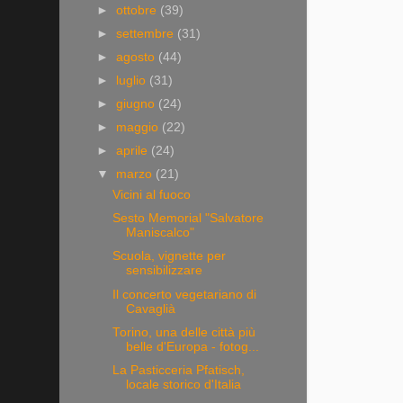
►
ottobre
(39)
►
settembre
(31)
►
agosto
(44)
►
luglio
(31)
►
giugno
(24)
►
maggio
(22)
►
aprile
(24)
▼
marzo
(21)
Vicini al fuoco
Sesto Memorial "Salvatore
Maniscalco"
Scuola, vignette per
sensibilizzare
Il concerto vegetariano di
Cavaglià
Torino, una delle città più
belle d'Europa - fotog...
La Pasticceria Pfatisch,
locale storico d'Italia