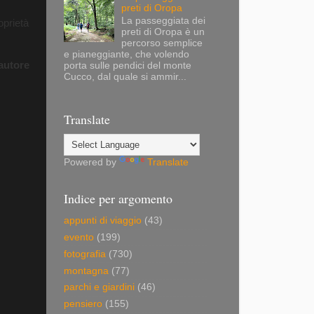
preti di Oropa
La passeggiata dei
oprietà
preti di Oropa è un
percorso semplice
e pianeggiante, che volendo
autore
porta sulle pendici del monte
Cucco, dal quale si ammir...
Translate
Powered by
Translate
Indice per argomento
appunti di viaggio
(43)
evento
(199)
fotografia
(730)
montagna
(77)
parchi e giardini
(46)
pensiero
(155)