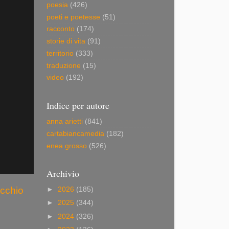
poesia
(426)
poeti e poetesse
(51)
racconto
(174)
storie di vita
(91)
territorio
(333)
traduzione
(15)
video
(192)
Indice per autore
anna arietti
(841)
cartabiancamedia
(182)
enea grosso
(526)
Archivio
ecchio
►
2026
(185)
►
2025
(344)
►
2024
(326)