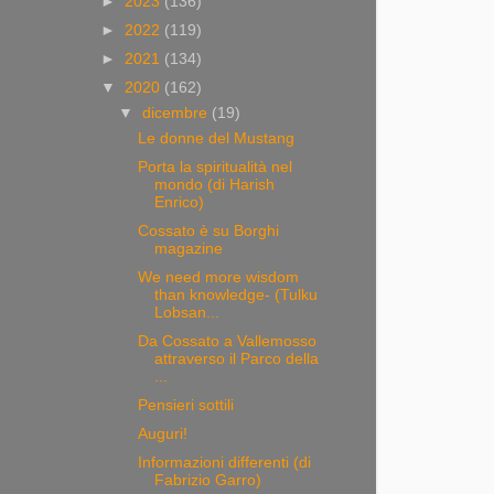
►
2023
(136)
►
2022
(119)
►
2021
(134)
▼
2020
(162)
▼
dicembre
(19)
Le donne del Mustang
Porta la spiritualità nel
mondo (di Harish
Enrico)
Cossato è su Borghi
magazine
We need more wisdom
than knowledge- (Tulku
Lobsan...
Da Cossato a Vallemosso
attraverso il Parco della
...
Pensieri sottili
Auguri!
Informazioni differenti (di
Fabrizio Garro)