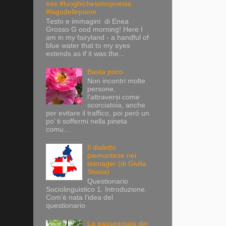
ese #luoghichesonopoesia
#lagodellepiane
Testo e immagini di Enea
Grosso G ood morning! Here I
am in my fairyland - a handful of
blue water that to my eyes
extends as if it was the...
Basta poco
Non incontri molte
persone,
l’attraversi come
scorciatoia, anche
per evitare il traffico, poi però un
po’ ti soffermi nella pineta
comu...
Il dialetto
piemontese nei
teenager (di Giulia
Stasia)
Questionario
Sociolinguistico 1. Introduzione.
Com’è nata l’idea del
questionario
La passeggiata dei