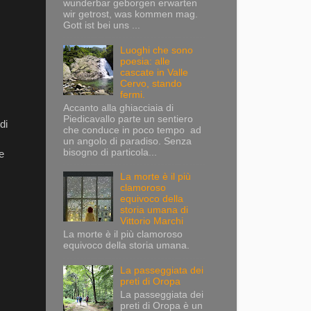
wunderbar geborgen erwarten
wir getrost, was kommen mag.
Gott ist bei uns ...
Luoghi che sono
poesia: alle
cascate in Valle
Cervo, stando
fermi.
Accanto alla ghiacciaia di
Piedicavallo parte un sentiero
di
che conduce in poco tempo ad
un angolo di paradiso. Senza
bisogno di particola...
e
La morte è il più
clamoroso
equivoco della
storia umana di
Vittorio Marchi
La morte è il più clamoroso
equivoco della storia umana.
La passeggiata dei
preti di Oropa
La passeggiata dei
preti di Oropa è un