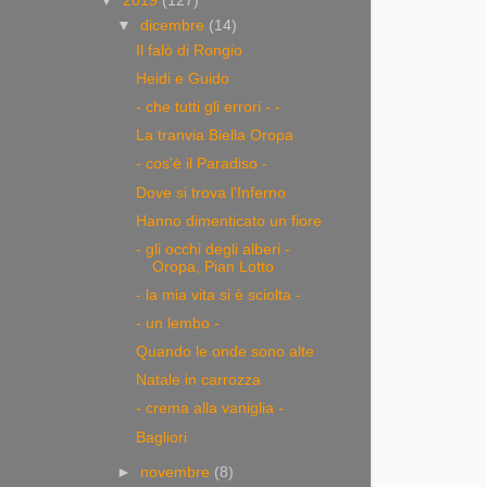
▼
2019
(127)
▼
dicembre
(14)
Il falò di Rongio
Heidi e Guido
- che tutti gli errori - -
La tranvia Biella Oropa
- cos'è il Paradiso -
Dove si trova l'Inferno
Hanno dimenticato un fiore
- gli occhi degli alberi -
Oropa, Pian Lotto
- la mia vita si è sciolta -
- un lembo -
Quando le onde sono alte
Natale in carrozza
- crema alla vaniglia -
Bagliori
►
novembre
(8)