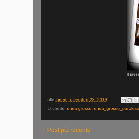
Il pres
alle
lunedì, dicembre 23, 2019
Etichette:
enea grosso
,
enea_grosso_parolese
Post più recente