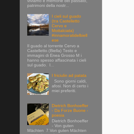
viviamo e memorie del passato,
patrimoni della nostr...
I cieli sul guado
(tra Castelletto
Cervo e
Mottalciata)
#innamoratidelbiell
ese
Il guado al torrente Cervo a
Castelletto.(Biella) Testo e
immagini di Enea Grosso M i
hanno spesso affascinata i cieli
sul guado. I...
I friciulin ad patata
Sono giorni caldi,
afosi. Non di certo i
miei preferiti.
Dietrich Bonhoeffer
- Da Forze Buone -
poesia
Dietrich Bonhoeffer
- Von guten
Mächten 7.Von guten Mächten