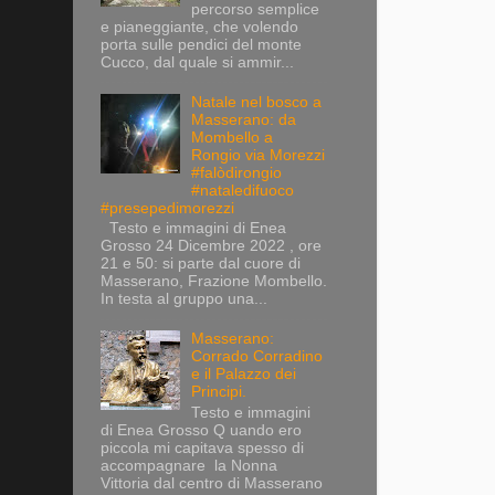
percorso semplice
e pianeggiante, che volendo
porta sulle pendici del monte
Cucco, dal quale si ammir...
Natale nel bosco a
Masserano: da
Mombello a
Rongio via Morezzi
#falòdirongio
#nataledifuoco
#presepedimorezzi
Testo e immagini di Enea
Grosso 24 Dicembre 2022 , ore
21 e 50: si parte dal cuore di
Masserano, Frazione Mombello.
In testa al gruppo una...
Masserano:
Corrado Corradino
e il Palazzo dei
Principi.
Testo e immagini
di Enea Grosso Q uando ero
piccola mi capitava spesso di
accompagnare la Nonna
Vittoria dal centro di Masserano