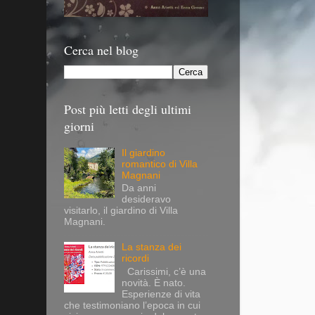
Cerca nel blog
Post più letti degli ultimi
giorni
Il giardino
romantico di Villa
Magnani
Da anni
desideravo
visitarlo, il giardino di Villa
Magnani.
La stanza dei
ricordi
Carissimi, c’è una
novità. È nato.
Esperienze di vita
che testimoniano l’epoca in cui