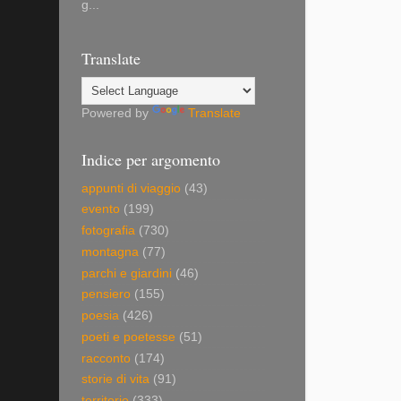
g...
Translate
Powered by
Translate
Indice per argomento
appunti di viaggio
(43)
evento
(199)
fotografia
(730)
montagna
(77)
parchi e giardini
(46)
pensiero
(155)
poesia
(426)
poeti e poetesse
(51)
racconto
(174)
storie di vita
(91)
territorio
(333)