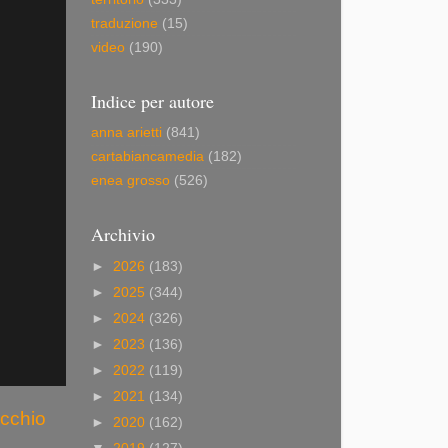
traduzione
(15)
video
(190)
Indice per autore
anna arietti
(841)
cartabiancamedia
(182)
enea grosso
(526)
Archivio
►
2026
(183)
►
2025
(344)
►
2024
(326)
►
2023
(136)
►
2022
(119)
►
2021
(134)
ecchio
►
2020
(162)