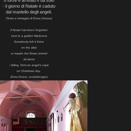
o forse è arrivato lì da solo
- il giorno di Natale è caduto
dal mantello degli angeli.
(Testo e immagini di Enea Grosso)
A flower has been forgotten
next to a golden Madonna
Somebody left it there
on the altar
or maybe the flower arrived
all alone
- falling from an angel's cape
on Christmas day.
(Enea Grosso, words&images)