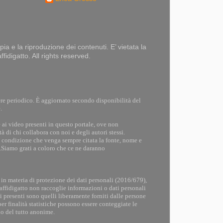
opia e la riproduzione dei contenuti. E’ vietata la
idigatto. All rights reserved.
ere periodico. È aggiornato secondo disponibilità del
.
ie e ai video presenti in questo portale, ove non
à di chi collabora con noi e degli autori stessi.
 a condizione che venga sempre citata la fonte, nome e
.Siamo grati a coloro che ce ne daranno
n materia di protezione dei dati personali (2016/679),
Baffidigatto non raccoglie informazioni o dati personali
ati presenti sono quelli liberamente forniti dalle persone
r finalità statistiche possono essere conteggiate le
no del tutto anonime.