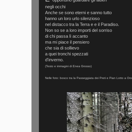
negli occhi
Anche se sono eterni e sanno tutto
hanno un loro urlo silenzioso
nel distacco tra la Terra e e il Paradiso.
Non so se a loro importi del sorriso
di chi passa lì accanto
ma mi piace il pensiero
che sia di sollievo
a quei tronchi spezzati
d'inverno.
(Testo e immagini di Enea Grosso)
Nelle foto: bosco tra la Passeggiata dei Preti e Pian Lotto a Oro