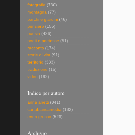
fotografia
(730)
montagna
(77)
parchi e giardini
(46)
pensiero
(155)
poesia
(426)
poeti e poetesse
(51)
racconto
(174)
storie di vita
(91)
territorio
(333)
traduzione
(15)
video
(192)
Indice per autore
anna arietti
(841)
cartabiancamedia
(182)
enea grosso
(526)
Archivio