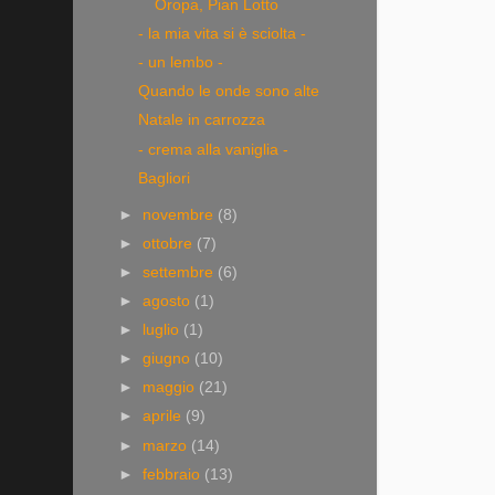
Oropa, Pian Lotto
- la mia vita si è sciolta -
- un lembo -
Quando le onde sono alte
Natale in carrozza
- crema alla vaniglia -
Bagliori
►
novembre
(8)
►
ottobre
(7)
►
settembre
(6)
►
agosto
(1)
►
luglio
(1)
►
giugno
(10)
►
maggio
(21)
►
aprile
(9)
►
marzo
(14)
►
febbraio
(13)