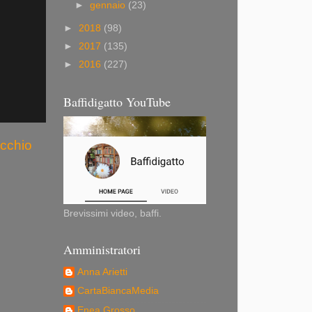
►
gennaio
(23)
►
2018
(98)
►
2017
(135)
►
2016
(227)
Baffidigatto YouTube
ecchio
Brevissimi video, baffi.
Amministratori
Anna Arietti
CartaBiancaMedia
Enea Grosso