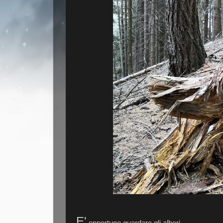
E'
opportuno guardare gli alberi