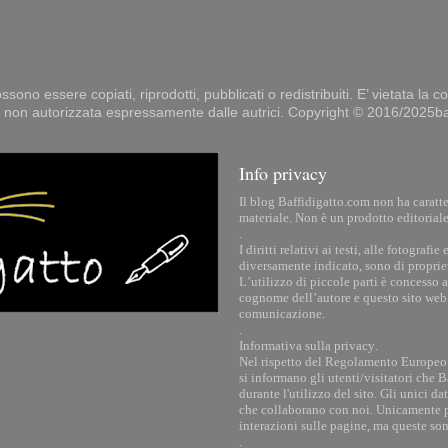
sono essere copiati, riprodotti, pubblicati o redistribuiti. E’ vietata la c
i non autorizzata espressamente dalle autrici. Copyright © 2016/2025baff
Info privacy
Il blog Baffidigatto.com non ha caratt
materiale. Non è un prodotto editoriale
.
I diritti relativi ai testi, alle fotograf
diversamente indicato, sono di propriet
L’utilizzo di piccole parti è concesso
cognome dell’autore e questo sito web
comunicazione.
.
Informativa sulla privacy.
Nel rispetto del Regolamento Europeo i
si informano gli utenti/visitatori che 
durante l'utilizzo del sito. Gli unici d
che collaborano con noi. Unicamente pe
interazioni sulle pagine, ma queste so
.