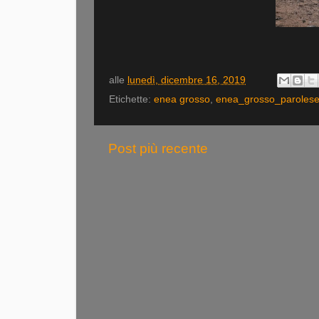
alle
lunedì, dicembre 16, 2019
Etichette:
enea grosso
,
enea_grosso_parolese
Post più recente