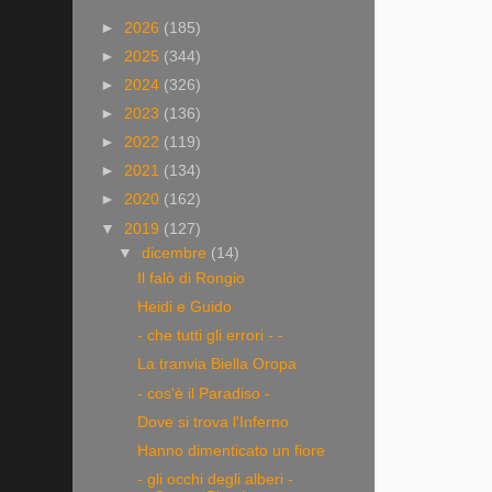
►
2026
(185)
►
2025
(344)
►
2024
(326)
►
2023
(136)
►
2022
(119)
►
2021
(134)
►
2020
(162)
▼
2019
(127)
▼
dicembre
(14)
Il falò di Rongio
Heidi e Guido
- che tutti gli errori - -
La tranvia Biella Oropa
- cos'è il Paradiso -
Dove si trova l'Inferno
Hanno dimenticato un fiore
- gli occhi degli alberi -