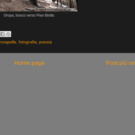
Oropa, bosco verso Pian Blotto.
nzapelle
,
fotografia
,
poesia
Home page
Post più v