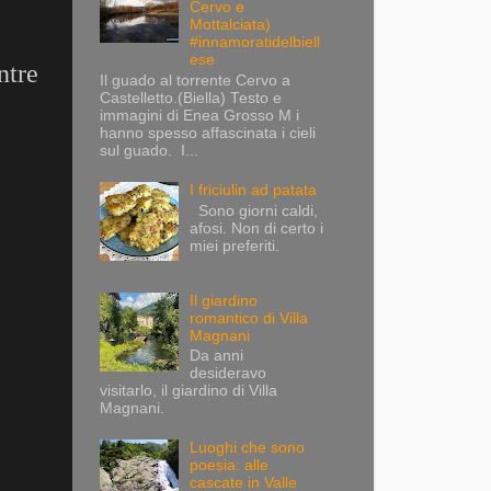
Cervo e
Mottalciata)
#innamoratidelbiell
ese
ntre
Il guado al torrente Cervo a
Castelletto.(Biella) Testo e
immagini di Enea Grosso M i
hanno spesso affascinata i cieli
sul guado. I...
I friciulin ad patata
Sono giorni caldi,
afosi. Non di certo i
miei preferiti.
Il giardino
romantico di Villa
Magnani
Da anni
desideravo
visitarlo, il giardino di Villa
Magnani.
Luoghi che sono
poesia: alle
cascate in Valle