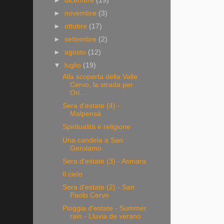
►
dicembre
(19)
►
novembre
(3)
►
ottobre
(17)
►
settembre
(2)
►
agosto
(12)
▼
luglio
(19)
Alla scoperta della Valle
Cervo, la strada per
Ori...
Sera d'estate (4) -
Malpensà
Spiritualità e religione
Una candela a San
Gerolamo
Sera d'estate (3) - Asmara
Il cielo
Sera d'estate (2) - San
Paolo Cervo
Pioggia d'estate - Summer
rain - Lluvia de verano