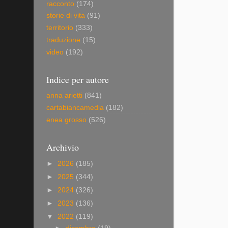
racconto
(174)
storie di vita
(91)
territorio
(333)
traduzione
(15)
video
(192)
Indice per autore
anna arietti
(841)
cartabiancamedia
(182)
enea grosso
(526)
Archivio
►
2026
(185)
►
2025
(344)
►
2024
(326)
►
2023
(136)
▼
2022
(119)