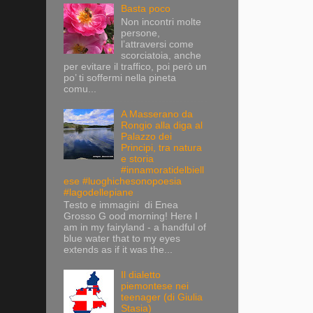
Basta poco
Non incontri molte
persone,
l’attraversi come
scorciatoia, anche
per evitare il traffico, poi però un
po’ ti soffermi nella pineta
comu...
A Masserano da
Rongio alla diga al
Palazzo dei
Principi, tra natura
e storia
#innamoratidelbiell
ese #luoghichesonopoesia
#lagodellepiane
Testo e immagini di Enea
Grosso G ood morning! Here I
am in my fairyland - a handful of
blue water that to my eyes
extends as if it was the...
Il dialetto
piemontese nei
teenager (di Giulia
Stasia)