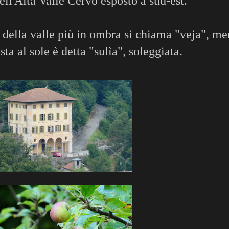
dell'Alta Valle Cervo esposto a sud-est.
) della valle più in ombra si chiama "veja", me
sta al sole è detta "sulìa", soleggiata.