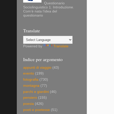
Questionario
Sociolinguistico 1. Introduzione.
Com’è nata l’idea del
questionario
Translate
Powered by
Translate
Indice per argomento
appunti di viaggio
(43)
evento
(199)
fotografia
(730)
montagna
(77)
parchi e giardini
(46)
pensiero
(155)
poesia
(426)
poeti e poetesse
(51)