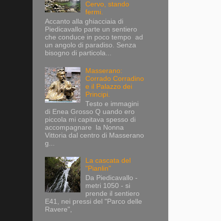
Cervo, stando
fermi.
Accanto alla ghiacciaia di
Piedicavallo parte un sentiero
che conduce in poco tempo ad
un angolo di paradiso. Senza
bisogno di particola...
Masserano:
Corrado Corradino
e il Palazzo dei
Principi.
Testo e immagini
di Enea Grosso Q uando ero
piccola mi capitava spesso di
accompagnare la Nonna
Vittoria dal centro di Masserano
g...
La cascata del
"Pianlin"
Da Piedicavallo -
metri 1050 - si
prende il sentiero
E41, nei pressi del "Parco delle
Ravere",