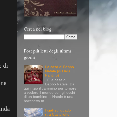
Cerca nel blog
Post più letti degli ultimi
giorni
e di
La casa di Babbo
Natale (di Delia
Fantino)
È la casa di
one
Babbo Natale. Da
qui inizia il cammino per tornare
a vedere il mondo con gli occhi
di un bambino. Il Natale è una
bacchetta m...
banda
I cieli sul guado
(tra Castelletto