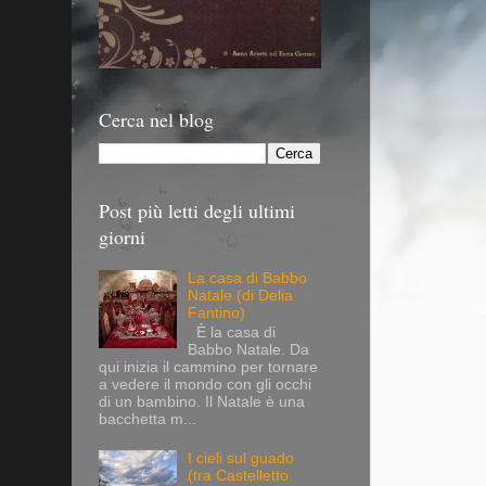
Cerca nel blog
Post più letti degli ultimi
giorni
La casa di Babbo
Natale (di Delia
Fantino)
È la casa di
Babbo Natale. Da
qui inizia il cammino per tornare
a vedere il mondo con gli occhi
di un bambino. Il Natale è una
bacchetta m...
I cieli sul guado
(tra Castelletto