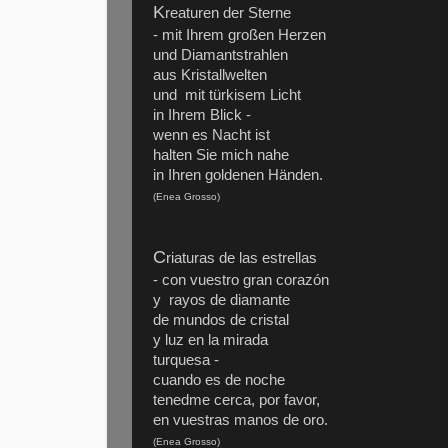
K
reaturen der Sterne
- mit Ihrem großen Herzen
und Diamantstrahlen
aus Kristallwelten
und mit türkisem Licht
in Ihrem Blick -
wenn es Nacht ist
halten Sie mich nahe
in Ihren goldenen Händen.
(Enea Grosso)
C
riaturas de las estrellas
- con vuestro gran corazón
y rayos de diamante
de mundos de cristal
y luz en la mirada
turquesa -
cuando es de noche
tenedme cerca, por favor,
en vuestras manos de oro.
(Enea Grosso)