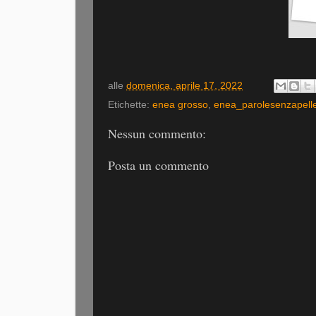
alle
domenica, aprile 17, 2022
Etichette:
enea grosso
,
enea_parolesenzapell
Nessun commento:
Posta un commento