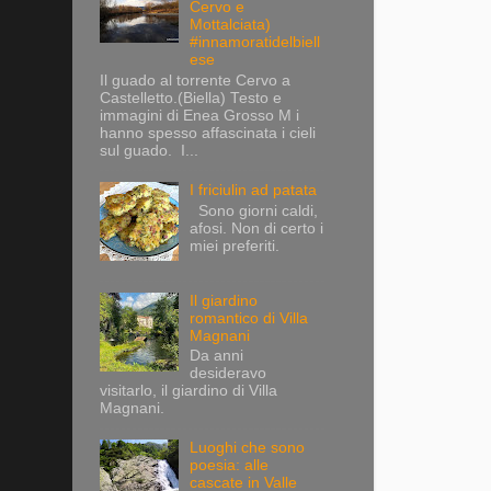
Cervo e
Mottalciata)
#innamoratidelbiell
ese
Il guado al torrente Cervo a
Castelletto.(Biella) Testo e
immagini di Enea Grosso M i
hanno spesso affascinata i cieli
sul guado. I...
I friciulin ad patata
Sono giorni caldi,
afosi. Non di certo i
miei preferiti.
Il giardino
romantico di Villa
Magnani
Da anni
desideravo
visitarlo, il giardino di Villa
Magnani.
Luoghi che sono
poesia: alle
cascate in Valle