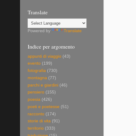
Translate
Powered by
Translate
Indice per argomento
appunti di viaggio
(43)
evento
(199)
fotografia
(730)
montagna
(77)
parchi e giardini
(46)
pensiero
(155)
poesia
(426)
poeti e poetesse
(51)
racconto
(174)
storie di vita
(91)
territorio
(333)
traduzione
(15)