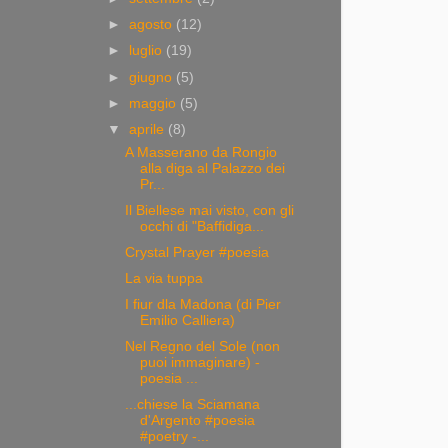
►
agosto
(12)
►
luglio
(19)
►
giugno
(5)
►
maggio
(5)
▼
aprile
(8)
A Masserano da Rongio
alla diga al Palazzo dei
Pr...
Il Biellese mai visto, con gli
occhi di "Baffidiga...
Crystal Prayer #poesia
La via tuppa
I fiur dla Madona (di Pier
Emilio Calliera)
Nel Regno del Sole (non
puoi immaginare) -
poesia ...
...chiese la Sciamana
d'Argento #poesia
#poetry -...