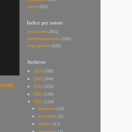
video
(192)
Indice per autore
anna arietti
(841)
cartabiancamedia
(182)
enea grosso
(526)
Archivio
►
2026
(185)
►
2025
(344)
ecchio
►
2024
(326)
►
2023
(136)
▼
2022
(119)
►
dicembre
(19)
►
novembre
(3)
►
ottobre
(17)
►
settembre
(2)