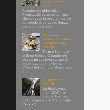
Cervo, stando
fermi.
Accanto alla ghiacciaia di
Piedicavallo parte un sentiero
che conduce in poco tempo ad
un angolo di paradiso. Senza
bisogno di particola...
Masserano:
Corrado Corradino
e il Palazzo dei
Principi.
Testo e immagini
di Enea Grosso Q uando ero
piccola mi capitava spesso di
accompagnare la Nonna
Vittoria dal centro di Masserano
g...
La cascata del
"Pianlin"
Da Piedicavallo -
metri 1050 - si
prende il sentiero
E41, nei pressi del "Parco delle
Ravere",