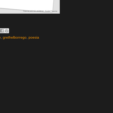
e
,
grethelborrego
,
poesia