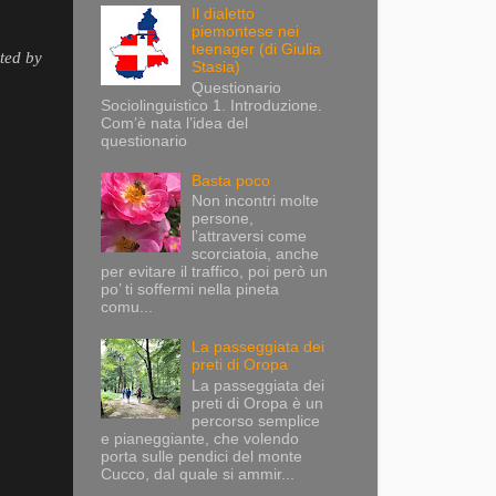
Il dialetto
piemontese nei
teenager (di Giulia
ted by
Stasia)
Questionario
Sociolinguistico 1. Introduzione.
Com’è nata l’idea del
questionario
Basta poco
Non incontri molte
persone,
l’attraversi come
scorciatoia, anche
per evitare il traffico, poi però un
po’ ti soffermi nella pineta
comu...
La passeggiata dei
preti di Oropa
La passeggiata dei
preti di Oropa è un
percorso semplice
e pianeggiante, che volendo
porta sulle pendici del monte
Cucco, dal quale si ammir...