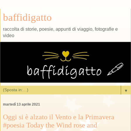
baffidigatto
raccolta di storie, poesie, appunti di viaggio, fotografie e
video
▼
martedì 13 aprile 2021
Oggi si è alzato il Vento e la Primavera
#poesia Today the Wind rose and