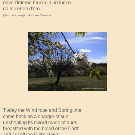
dove l'Inferno brucia in un fuoco
dalle ceneri d'oro.
(Testo e immagini di Enea Grosso)
T
oday the Wind rose and Springtime
came back on a charger of sun
unsheating its sword made of buds
breastfed with the blood of the Earth
and cut off the Evil's claws