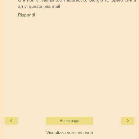
che non ci vediamo.Un abbraccio. Giorgio R. Spero che ti
arrivi questa mia mail
Rispondi
‹
›
Home page
Visualizza versione web