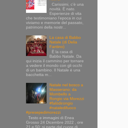
Carissimi, c’è una
novità. È nato.
Esperienze di vita
che testimoniano l’epoca in cui
viviamo e memorie del passato,
patrimoni della nostr...
La casa di Babbo
Natale (di Delia
Fantino)
È la casa di
Babbo Natale. Da
qui inizia il cammino per tornare
a vedere il mondo con gli occhi
di un bambino. Il Natale è una
bacchetta m...
Natale nel bosco a
Masserano: da
Mombello a
Rongio via Morezzi
#falòdirongio
#nataledifuoco
#presepedimorezzi
Testo e immagini di Enea
Grosso 24 Dicembre 2022 , ore
21 e 50: si parte dal cuore di