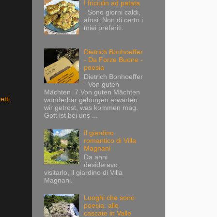
I friciulin ad patata
Sono giorni caldi,
afosi. Non di certo i
miei preferiti.
Dietrich Bonhoeffer
- Da Forze Buone -
poesia
Dietrich Bonhoeffer
- Von guten
Mächten 7.Von guten Mächten
etti
,
wunderbar geborgen erwarten
wir getrost, was kommen mag.
Gott ist bei uns ...
Il giardino
romantico di Villa
Magnani
Da anni
desideravo
visitarlo, il giardino di Villa
Magnani.
Luoghi che sono
poesia: alle
cascate in Valle