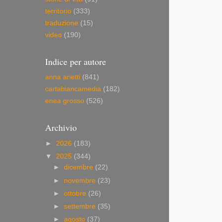
territorio
(333)
traduzione
(15)
video
(190)
Indice per autore
anna arietti
(841)
cartabiancamedia
(182)
enea grosso
(526)
Archivio
►
2026
(183)
▼
2025
(344)
►
dicembre
(22)
►
novembre
(23)
►
ottobre
(26)
►
settembre
(35)
►
agosto
(37)