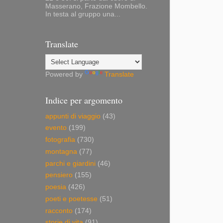
Masserano, Frazione Mombello.
In testa al gruppo una...
Translate
Powered by
Translate
Indice per argomento
appunti di viaggio
(43)
evento
(199)
fotografia
(730)
montagna
(77)
parchi e giardini
(46)
pensiero
(155)
poesia
(426)
poeti e poetesse
(51)
racconto
(174)
storie di vita
(91)