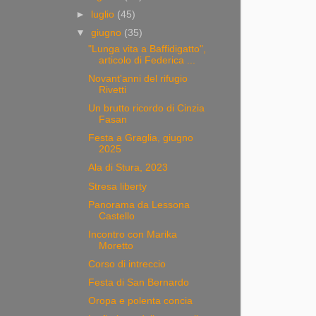
►
luglio
(45)
▼
giugno
(35)
"Lunga vita a Baffidigatto",
articolo di Federica ...
Novant'anni del rifugio
Rivetti
Un brutto ricordo di Cinzia
Fasan
Festa a Graglia, giugno
2025
Ala di Stura, 2023
Stresa liberty
Panorama da Lessona
Castello
Incontro con Marika
Moretto
Corso di intreccio
Festa di San Bernardo
Oropa e polenta concia