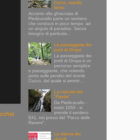
Cervo, stando
fermi.
Accanto alla ghiacciaia di
Piedicavallo parte un sentiero
che conduce in poco tempo ad
un angolo di paradiso. Senza
bisogno di particola...
La passeggiata dei
preti di Oropa
La passeggiata dei
preti di Oropa è un
percorso semplice
e pianeggiante, che volendo
porta sulle pendici del monte
Cucco, dal quale si ammir...
La cascata del
"Pianlin"
Da Piedicavallo -
metri 1050 - si
prende il sentiero
ecchio
E41, nei pressi del "Parco delle
Ravere",
La stanza dei
ricordi