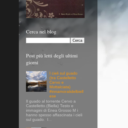
Cerca nel blog
Post più letti degli ultimi
giorni
I cieli sul guado
(tra Castelletto
Cervo e
Mottalciata)
#innamoratidelbiell
ese
Il guado al torrente Cervo a
Castelletto.(Biella) Testo e
immagini di Enea Grosso M i
hanno spesso affascinata i cieli
sul guado. I...