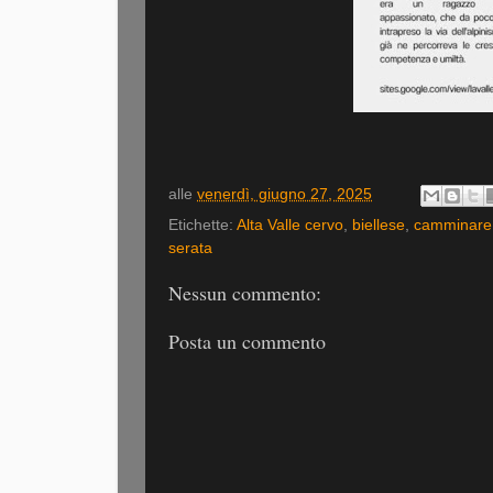
alle
venerdì, giugno 27, 2025
Etichette:
Alta Valle cervo
,
biellese
,
camminare
serata
Nessun commento:
Posta un commento