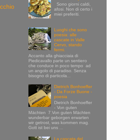
Sono giorni caldi,
ecchio
afosi. Non di certo i
miei preferiti.
Luoghi che sono
poesia: alle
cascate in Valle
Cervo, stando
fermi.
Accanto alla ghiacciaia di
Piedicavallo parte un sentiero
che conduce in poco tempo ad
un angolo di paradiso. Senza
bisogno di particola...
Dietrich Bonhoeffer
- Da Forze Buone -
poesia
Dietrich Bonhoeffer
- Von guten
Mächten 7.Von guten Mächten
wunderbar geborgen erwarten
wir getrost, was kommen mag.
Gott ist bei uns ...
La cascata del