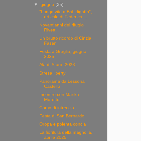
▼
giugno
(35)
"Lunga vita a Baffidigatto",
articolo di Federica ...
Novant'anni del rifugio
Rivetti
Un brutto ricordo di Cinzia
Fasan
Festa a Graglia, giugno
2025
Ala di Stura, 2023
Stresa liberty
Panorama da Lessona
Castello
Incontro con Marika
Moretto
Corso di intreccio
Festa di San Bernardo
Oropa e polenta concia
La fioritura della magnolia,
aprile 2025