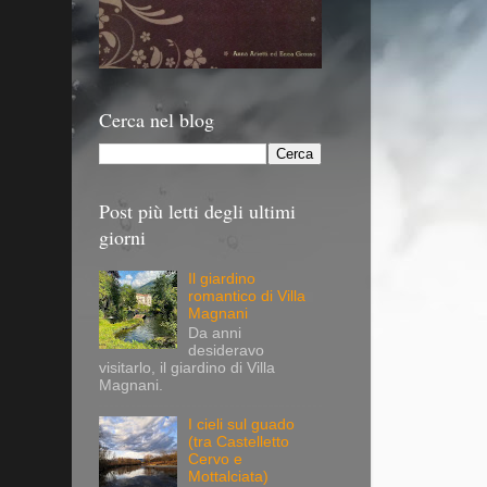
Cerca nel blog
Post più letti degli ultimi
giorni
Il giardino
romantico di Villa
Magnani
Da anni
desideravo
visitarlo, il giardino di Villa
Magnani.
I cieli sul guado
(tra Castelletto
Cervo e
Mottalciata)