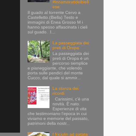
#innamoratidelbiell
ese
Il guado al torrente Cervo a
Castelletto.(Biella) Testo e
immagini di Enea Grosso M i
hanno spesso affascinata i cieli
sul guado. I...
La passeggiata dei
preti di Oropa
La passeggiata dei
preti di Oropa è un
percorso semplice
e pianeggiante, che volendo
porta sulle pendici del monte
Cucco, dal quale si ammir...
La stanza dei
ricordi
Carissimi, c’è una
novità. È nato.
Esperienze di vita
che testimoniano l’epoca in cui
viviamo e memorie del passato,
patrimoni della nostr...
I friciulin ad patata