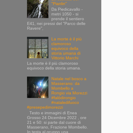
"Pianlin"
Da Piedicavallo -
metri 1050 - si
prende il sentiero
E41, nei pressi del "Parco delle
Ravere",
La morte è il più
clamoroso
equivoco della
storia umana di
Vittorio Marchi
La morte è il più clamoroso
equivoco della storia umana.
Natale nel bosco a
Masserano: da
Mombello a
Rongio via Morezzi
#falòdirongio
#nataledifuoco
#presepedimorezzi
Testo e immagini di Enea
Grosso 24 Dicembre 2022 , ore
21 e 50: si parte dal cuore di
Masserano, Frazione Mombello.
In testa al gruppo una...