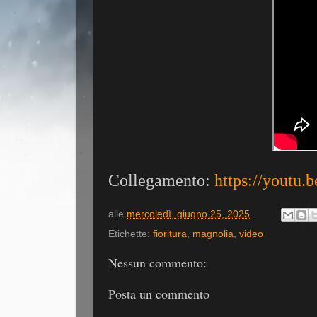
Collegamento:
https://youtu
alle
mercoledì, giugno 25, 2025
Etichette:
fioritura
,
magnolia
,
video
Nessun commento:
Posta un commento