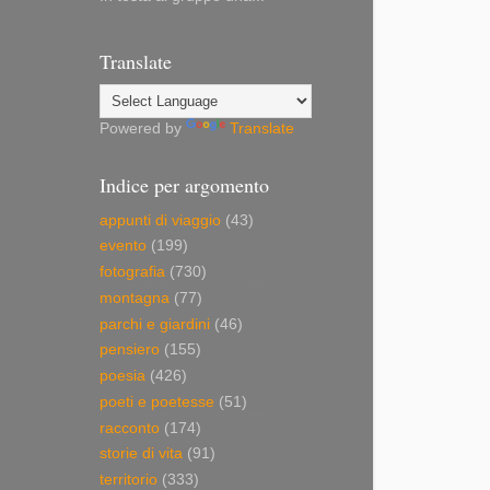
Translate
Powered by
Translate
Indice per argomento
appunti di viaggio
(43)
evento
(199)
fotografia
(730)
montagna
(77)
parchi e giardini
(46)
pensiero
(155)
poesia
(426)
poeti e poetesse
(51)
racconto
(174)
storie di vita
(91)
territorio
(333)