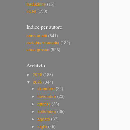
traduzione
(15)
video
(190)
Indice per autore
anna arietti
(841)
cartabiancamedia
(182)
enea grosso
(526)
Archivio
►
2026
(183)
▼
2025
(344)
►
dicembre
(22)
►
novembre
(23)
►
ottobre
(26)
►
settembre
(35)
►
agosto
(37)
►
luglio
(45)