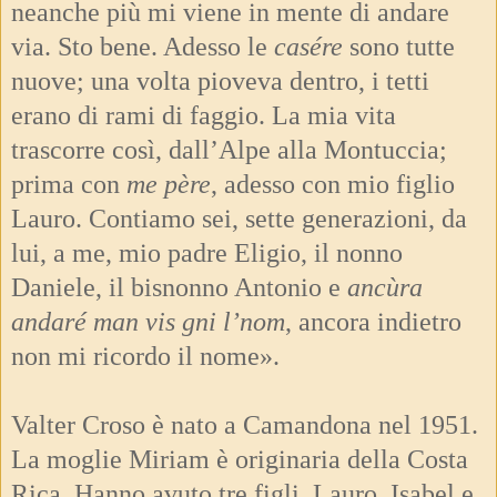
neanche più mi viene in mente di andare
via. Sto bene. Adesso le
casére
sono tutte
nuove; una volta pioveva dentro, i tetti
erano di rami di faggio. La mia vita
trascorre così, dall’Alpe alla Montuccia;
prima con
me père
, adesso con mio figlio
Lauro. Contiamo sei, sette generazioni, da
lui, a me, mio padre Eligio, il nonno
Daniele, il bisnonno Antonio e
ancùra
andaré man vis gni l’nom
, ancora indietro
non mi ricordo il nome».
Valter Croso è nato a Camandona nel 1951.
La moglie Miriam è originaria della Costa
Rica. Hanno avuto tre figli, Lauro, Isabel e