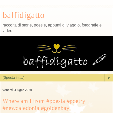
baffidigatto
raccolta di storie, poesie, appunti di viaggio, fotografie e
video
▼
venerdì 3 luglio 2020
Where am I from #poesia #poetry
#newcaledonia #goldenbay