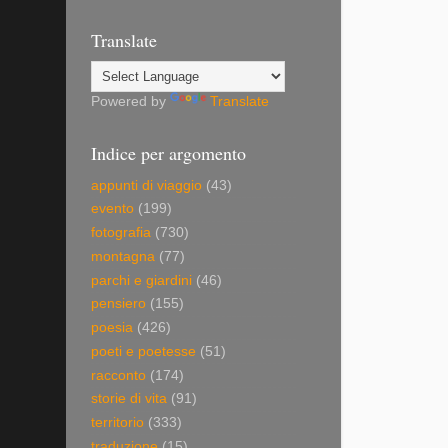
Translate
Powered by
Translate
Indice per argomento
appunti di viaggio
(43)
evento
(199)
fotografia
(730)
montagna
(77)
parchi e giardini
(46)
pensiero
(155)
poesia
(426)
poeti e poetesse
(51)
racconto
(174)
storie di vita
(91)
territorio
(333)
traduzione
(15)