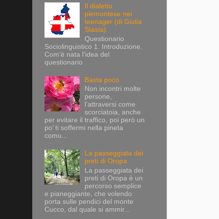
Il dialetto
piemontese nei
teenager (di Giulia
Stasia)
Questionario
Sociolinguistico 1. Introduzione.
Com’è nata l’idea del
questionario
Basta poco
Non incontri molte
persone,
l’attraversi come
scorciatoia, anche
per evitare il traffico, poi però un
po’ ti soffermi nella pineta
comu...
La passeggiata dei
preti di Oropa
La passeggiata dei
preti di Oropa è un
percorso semplice
e pianeggiante, che volendo
porta sulle pendici del monte
Cucco, dal quale si ammir...