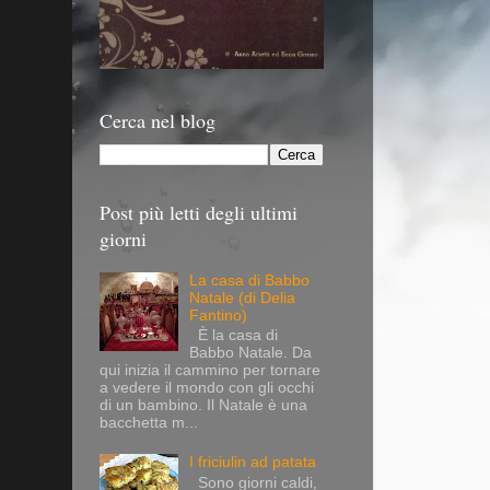
Cerca nel blog
Post più letti degli ultimi
giorni
La casa di Babbo
Natale (di Delia
Fantino)
È la casa di
Babbo Natale. Da
qui inizia il cammino per tornare
a vedere il mondo con gli occhi
di un bambino. Il Natale è una
bacchetta m...
I friciulin ad patata
Sono giorni caldi,