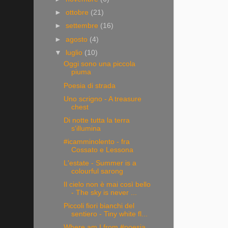
►
ottobre
(21)
►
settembre
(16)
►
agosto
(4)
▼
luglio
(10)
Oggi sono una piccola
piuma
Poesia di strada
Uno scrigno - A treasure
chest
Di notte tutta la terra
s'illumina
#icamminolento - fra
Cossato e Lessona
L'estate - Summer is a
colourful sarong
Il cielo non è mai così bello
- The sky is never ...
Piccoli fiori bianchi del
sentiero - Tiny white fl...
Where am I from #poesia