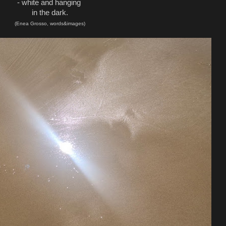
- white and hanging
in the dark.
(Enea Grosso, words&images)