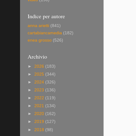
Indice per autore
anna arietti
(841)
cartabiancamedia
(182)
enea grosso
(526)
Archivio
►
2026
(183)
►
2025
(344)
►
2024
(326)
►
2023
(136)
►
2022
(119)
►
2021
(134)
►
2020
(162)
►
2019
(127)
►
2018
(98)