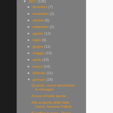
▼
2017
(135)
►
dicembre
(7)
►
novembre
(2)
►
ottobre
(5)
►
settembre
(2)
►
agosto
(12)
►
luglio
(6)
►
giugno
(11)
►
maggio
(19)
►
aprile
(18)
►
marzo
(14)
►
febbraio
(11)
▼
gennaio
(28)
Quando i suoni raccontano
le immagini
A suon di belle parole
Alla scoperta della Valle
Cervo, frazione Falletti...