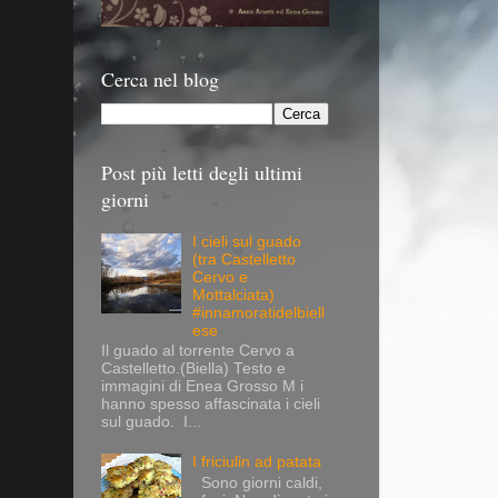
Cerca nel blog
Post più letti degli ultimi
giorni
I cieli sul guado
(tra Castelletto
Cervo e
Mottalciata)
#innamoratidelbiell
ese
Il guado al torrente Cervo a
Castelletto.(Biella) Testo e
immagini di Enea Grosso M i
hanno spesso affascinata i cieli
sul guado. I...
I friciulin ad patata
Sono giorni caldi,