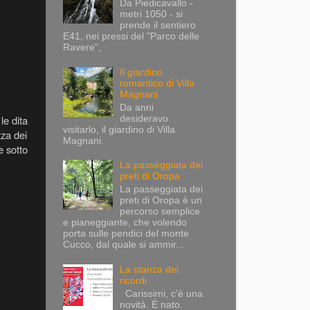
Da Piedicavallo -
metri 1050 - si
prende il sentiero
E41, nei pressi del "Parco delle
Ravere",
Il giardino
romantico di Villa
Magnani
Da anni
le dita
desideravo
visitarlo, il giardino di Villa
zza dei
Magnani.
e sotto
La passeggiata dei
preti di Oropa
La passeggiata dei
preti di Oropa è un
percorso semplice
e pianeggiante, che volendo
porta sulle pendici del monte
Cucco, dal quale si ammir...
La stanza dei
ricordi
Carissimi, c’è una
novità. È nato.