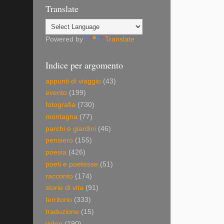
Translate
Powered by
Translate
Indice per argomento
appunti di viaggio
(43)
evento
(199)
fotografia
(730)
montagna
(77)
parchi e giardini
(46)
pensiero
(155)
poesia
(426)
poeti e poetesse
(51)
racconto
(174)
storie di vita
(91)
territorio
(333)
traduzione
(15)
video
(190)