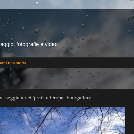
iaggio, fotografie e video
ami una storia
passeggiata dei 'preti' a Oropa. Fotogallery.