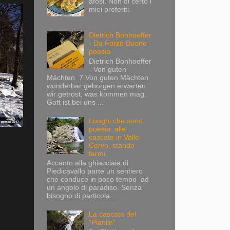
afosi. Non di certo i
miei preferiti.
Dietrich Bonhoeffer
- Da Forze Buone -
poesia
Dietrich Bonhoeffer
- Von guten
Mächten 7.Von guten Mächten
wunderbar geborgen erwarten
wir getrost, was kommen mag.
Gott ist bei uns ...
Luoghi che sono
poesia: alle
cascate in Valle
Cervo, stando
fermi.
Accanto alla ghiacciaia di
Piedicavallo parte un sentiero
che conduce in poco tempo ad
un angolo di paradiso. Senza
bisogno di particola...
La cascata del
"Pianlin"