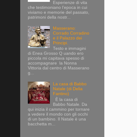
Esperienze di vita
che testimoniano l’epoca in cui
viviamo e memorie del passato,
patrimoni della nostr...
Masserano:
Corrado Corradino
e il Palazzo dei
Principi.
Testo e immagini
di Enea Grosso Q uando ero
piccola mi capitava spesso di
accompagnare la Nonna
Vittoria dal centro di Masserano
g...
La casa di Babbo
Natale (di Delia
Fantino)
È la casa di
Babbo Natale. Da
qui inizia il cammino per tornare
a vedere il mondo con gli occhi
di un bambino. Il Natale è una
bacchetta m...