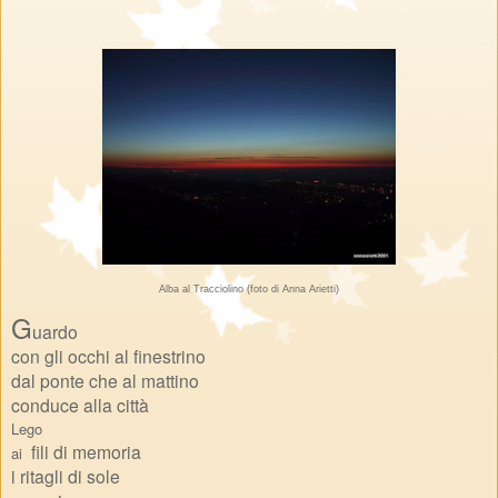
Alba al Tracciolino (foto di Anna Arietti)
G
uardo
con gli occhi al finestrino
dal ponte che al mattino
conduce alla città
Lego
f
ili di
memoria
ai
i ritagli di sole