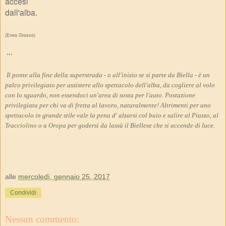
a
ccesi
da
ll'alba.
(Enea Grosso)
***
Il ponte alla fine della superstrada - o all'inizio se si parte da Biella - è un
palco privilegiato per assistere allo spettacolo dell'alba
,
da cogliere al volo
con lo sguardo, non essendoci un'area di sosta per l'auto. Postazione
privilegiata per chi va di fretta al lavoro, naturalmente! Altrimenti per uno
spettacolo in grande stile vale la pena d
'
alzarsi col buio e salire al
Piazzo
, al
Tracciolino
o a
Oropa
per godersi da lassù il Biellese che si accende di luce.
alle
mercoledì, gennaio 25, 2017
Condividi
Nessun commento: