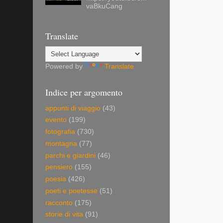
vaBkuCang
Translate
Powered by
Translate
Indice per argomento
appunti di viaggio
(43)
evento
(199)
fotografia
(730)
montagna
(77)
parchi e giardini
(46)
pensiero
(155)
poesia
(426)
poeti e poetesse
(51)
racconto
(175)
storie di vita
(91)