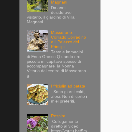
Magnani
Da anni
desideravo
visitarlo, il giardino di Villa
Magnani.
Masserano:
Corrado Corradino
e il Palazzo dei
Principi.
Testo e immagini
di Enea Grosso Q uando ero
piccola mi capitava spesso di
accompagnare la Nonna
Vittoria dal centro di Masserano
g...
I friciulin ad patata
Sono giorni caldi,
afosi. Non di certo i
miei preferiti.
Respira!
Collegamento
diretto al video:
https://youtu.be/5m