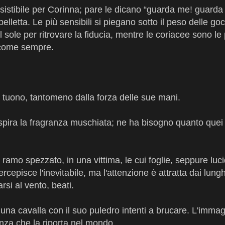
sistibile per Corinna; pare le dicano “guarda me! guarda
elletta. Le più sensibili si piegano sotto il peso delle go
sole per ritrovare la fiducia, mentre le coriacee sono le 
e, come sempre.
l tuono, tantomeno dalla forza delle sue mani.
espira la fragranza muschiata; ne ha bisogno quanto quei
amo spezzato, in una vittima, le cui foglie, seppure luc
pisce l'inevitabile, ma l'attenzione è attratta dai lunghi 
arsi al vento, beati.
 una cavalla con il suo puledro intenti a brucare. L'imma
nza che la riporta nel mondo.