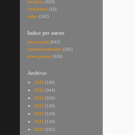
territorio
(333)
traduzione
(15)
video
(192)
Indice per autore
anna arietti
(842)
cartabiancamedia
(182)
enea grosso
(526)
Archivio
►
2026
(186)
►
2025
(344)
►
2024
(326)
►
2023
(136)
►
2022
(119)
►
2021
(134)
►
2020
(162)