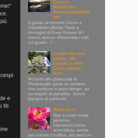
Cervo e
 me!”
Mottalciata)
#innamoratidelbiell
cce.
ese
più
Il guado al torrente Cervo a
Castelletto.(Biella) Testo e
immagini di Enea Grosso M i
hanno spesso affascinata i cieli
sul guado. I...
Luoghi che sono
poesia: alle
cascate in Valle
Cervo, stando
fermi.
 cespi
Accanto alla ghiacciaia di
Piedicavallo parte un sentiero
che conduce in poco tempo ad
un angolo di paradiso. Senza
ide e
bisogno di particola...
fili
Basta poco
Non incontri molte
persone,
l’attraversi come
gine
scorciatoia, anche
per evitare il traffico, poi però un