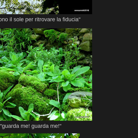
no il sole per ritrovare la fiducia"
"guarda me! guarda me!"