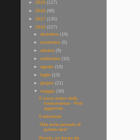
►
2019
(127)
►
2018
(98)
►
2017
(135)
▼
2016
(227)
►
dicembre
(19)
►
novembre
(5)
►
ottobre
(9)
►
settembre
(10)
►
agosto
(19)
►
luglio
(13)
►
giugno
(21)
▼
maggio
(30)
Il cuore antico della
transumanza - Post
aggiornat...
Il selciatore
"Mai avrei pensato di
poterlo fare"
Roreto, un borgo da