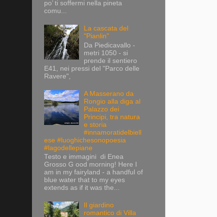
po’ ti soffermi nella pineta
comu...
La cascata del
"Pianlin"
Da Piedicavallo -
metri 1050 - si
prende il sentiero
E41, nei pressi del "Parco delle
Ravere",
A Masserano da
Rongio alla diga al
Palazzo dei
Principi, tra natura
e storia
#innamoratidelbiell
ese #luoghichesonopoesia
#lagodellepiane
Testo e immagini di Enea
Grosso G ood morning! Here I
am in my fairyland - a handful of
blue water that to my eyes
extends as if it was the...
Il giardino
romantico di Villa