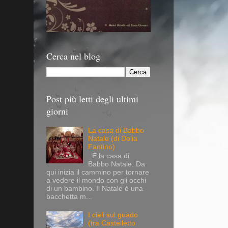
Cerca nel blog
Post più letti degli ultimi
giorni
La casa di Babbo
Natale (di Delia
Fantino)
È la casa di
Babbo Natale. Da
qui inizia il cammino per tornare
a vedere il mondo con gli occhi
di un bambino. Il Natale è una
bacchetta m...
I cieli sul guado
(tra Castelletto