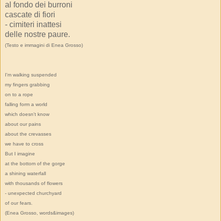
al fondo dei burroni
cascate di fiori
- cimiteri inattesi
delle nostre paure.
(Testo e immagini di Enea Grosso)
I'm walking suspended
my fingers grabbing
on to a rope
falling form a world
which doesn't know
about our pains
about the crevasses
we have to cross
But I imagine
at the bottom of the gorge
a shining waterfall
with thousands of flowers
- unexpected churchyard
of our fears.
(Enea Grosso, words&images)