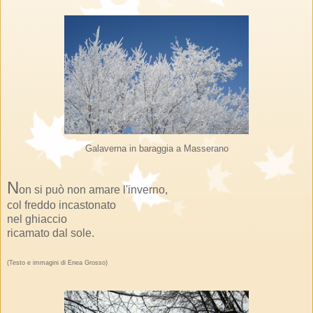
Galaverna in baraggia a Masserano
N
on si può non amare l'inverno,
col freddo incastonato
ne
l
ghiaccio
ricamato d
al
sole.
(Testo e immagini di Enea Grosso)