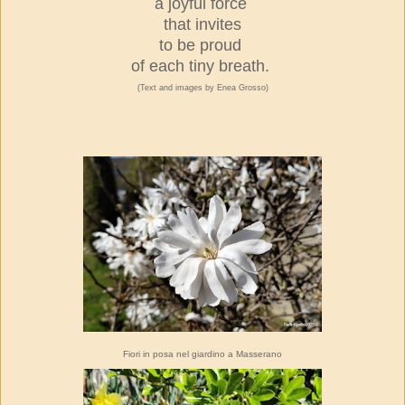
a joyful force
that invites
to be proud
of each tiny breath.
(Text and images by Enea Grosso)
Fiori in posa nel giardino a Masserano