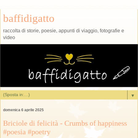
baffidigatto
raccolta di storie, poesie, appunti di viaggio, fotografie e
video
▼
domenica 6 aprile 2025
Briciole di felicità - Crumbs of happiness
#poesia #poetry