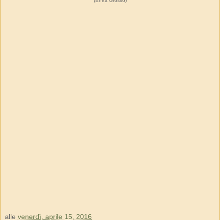
(Enea Grosso)
alle
venerdì, aprile 15, 2016