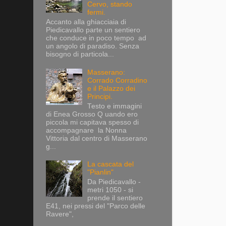
Cervo, stando
fermi.
Accanto alla ghiacciaia di
Piedicavallo parte un sentiero
che conduce in poco tempo ad
un angolo di paradiso. Senza
bisogno di particola...
Masserano:
Corrado Corradino
e il Palazzo dei
Principi.
Testo e immagini
di Enea Grosso Q uando ero
piccola mi capitava spesso di
accompagnare la Nonna
Vittoria dal centro di Masserano
g...
La cascata del
"Pianlin"
Da Piedicavallo -
metri 1050 - si
prende il sentiero
E41, nei pressi del "Parco delle
Ravere",