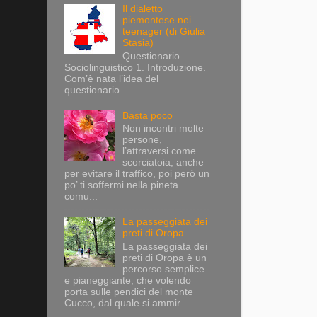
Il dialetto
piemontese nei
teenager (di Giulia
Stasia)
Questionario
Sociolinguistico 1. Introduzione.
Com’è nata l’idea del
questionario
Basta poco
Non incontri molte
persone,
l’attraversi come
scorciatoia, anche
per evitare il traffico, poi però un
po’ ti soffermi nella pineta
comu...
La passeggiata dei
preti di Oropa
La passeggiata dei
preti di Oropa è un
percorso semplice
e pianeggiante, che volendo
porta sulle pendici del monte
Cucco, dal quale si ammir...