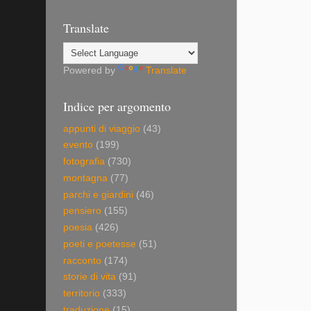
Translate
Powered by
Translate
Indice per argomento
appunti di viaggio
(43)
evento
(199)
fotografia
(730)
montagna
(77)
parchi e giardini
(46)
pensiero
(155)
poesia
(426)
poeti e poetesse
(51)
racconto
(174)
storie di vita
(91)
territorio
(333)
traduzione
(15)