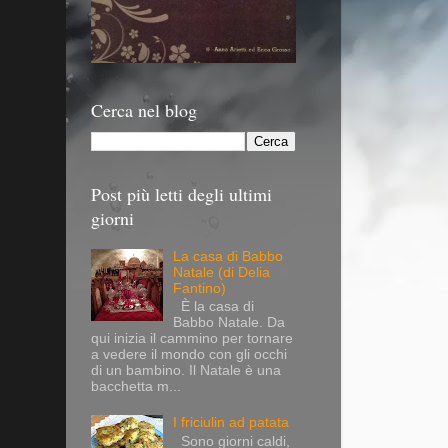
Cerca nel blog
Post più letti degli ultimi
giorni
La casa di Babbo
Natale (di Delia
Fantino)
È la casa di
Babbo Natale. Da
qui inizia il cammino per tornare
a vedere il mondo con gli occhi
di un bambino. Il Natale è una
bacchetta m...
I friciulin ad patata
Sono giorni caldi,