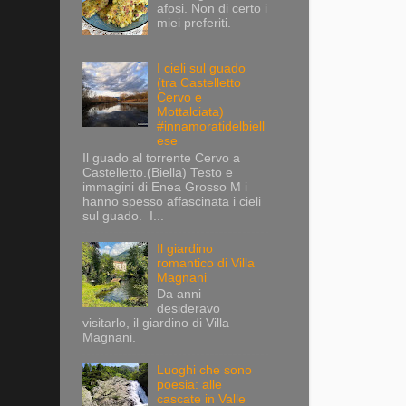
afosi. Non di certo i
miei preferiti.
I cieli sul guado
(tra Castelletto
Cervo e
Mottalciata)
#innamoratidelbiell
ese
Il guado al torrente Cervo a
Castelletto.(Biella) Testo e
immagini di Enea Grosso M i
hanno spesso affascinata i cieli
sul guado. I...
Il giardino
romantico di Villa
Magnani
Da anni
desideravo
visitarlo, il giardino di Villa
Magnani.
Luoghi che sono
poesia: alle
cascate in Valle