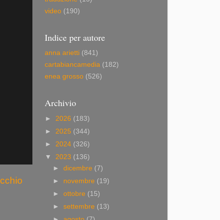
video
(190)
Indice per autore
anna arietti
(841)
cartabiancamedia
(182)
enea grosso
(526)
Archivio
►
2026
(183)
►
2025
(344)
►
2024
(326)
▼
2023
(136)
►
dicembre
(7)
ecchio
►
novembre
(19)
►
ottobre
(15)
►
settembre
(13)
►
agosto
(7)