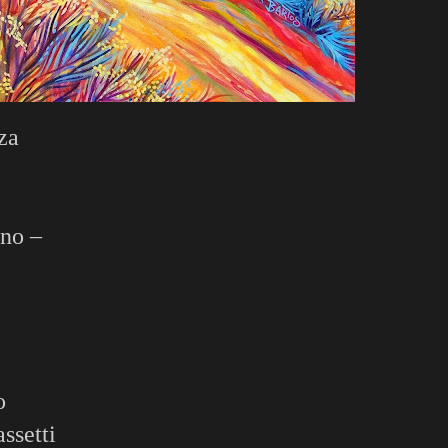
za
ino –
o
assetti