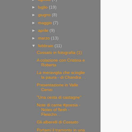
►
luglio
(19)
►
giugno
(8)
►
maggio
(7)
►
aprile
(9)
►
marzo
(13)
▼
febbraio
(11)
Cossato in fotografia (1)
A colazione con Cristina e
Roberta
La meraviglia che scioglie
la paura - di Chandra ...
Presentazione in Valle
Cervo
"Una cesta di castagne"
Note di carne #poesia -
Notes of flesh -
Fleischn...
Gli alberelli di Cossato
Portami il tramonto in una