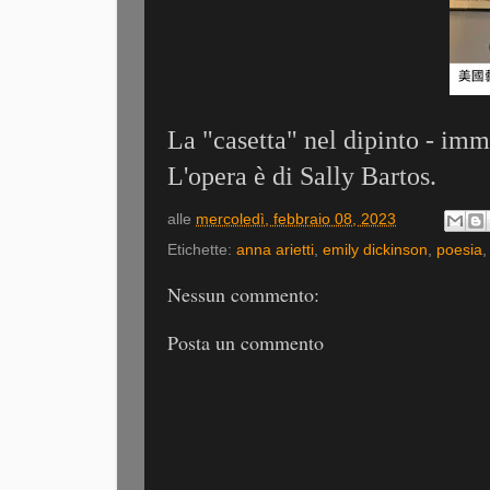
La "casetta" nel dipinto - imm
L'opera è di Sally Bartos.
alle
mercoledì, febbraio 08, 2023
Etichette:
anna arietti
,
emily dickinson
,
poesia
Nessun commento:
Posta un commento