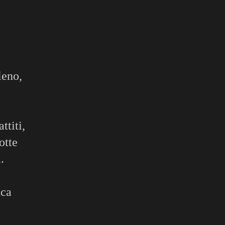
leno,
ttiti,
otte
.
nca