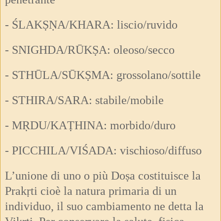
- ŚLAKṢṆA/KHARA: liscio/ruvido
- SNIGHDA/RŪKṢA: oleoso/secco
- STHŪLA/SŪKṢMA: grossolano/sottile
- STHIRA/SARA: stabile/mobile
- MṚDU/KAṬHINA: morbido/duro
- PICCHILA/VIŚADA: vischioso/diffuso
L’unione di uno o più Doṣa costituisce la
Prakṛti cioè la natura primaria di un
individuo, il suo cambiamento ne detta la