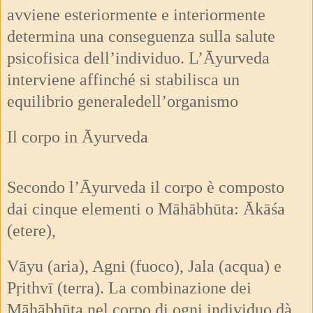
avviene esteriormente e interiormente
determina una conseguenza sulla salute
psicofisica dell’individuo. L’Āyurveda
interviene affinché si stabilisca un
equilibrio generaledell’organismo
Il corpo in Āyurveda
Secondo l’Āyurveda il corpo è composto
dai cinque elementi o Māhābhūta: Ākāśa
(etere),
Vāyu (aria), Agni (fuoco), Jala (acqua) e
Pṛithvī (terra). La combinazione dei
Māhābhūta nel corpo di ogni individuo dà