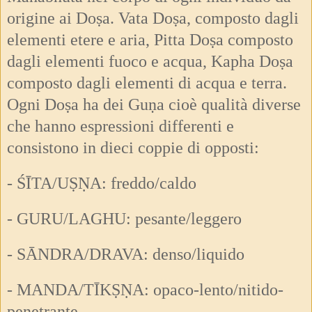
origine ai Doṣa. Vata Doṣa, composto dagli
elementi etere e aria, Pitta Doṣa composto
dagli elementi fuoco e acqua, Kapha Doṣa
composto dagli elementi di acqua e terra.
Ogni Doṣa ha dei Guṇa cioè qualità diverse
che hanno espressioni differenti e
consistono in dieci coppie di opposti:
- ŚĪTA/UṢṆA: freddo/caldo
- GURU/LAGHU: pesante/leggero
- SĀNDRA/DRAVA: denso/liquido
- MANDA/TĪKṢṆA: opaco-lento/nitido-
penetrante