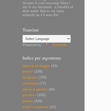
Grosso G ood morning! Here I
am in my fairyland - a handful of
blue water that to my eyes
extends as if it was the...
Translate
Powered by
Translate
Indice per argomento
appunti di viaggio
(43)
evento
(199)
fotografia
(730)
montagna
(77)
parchi e giardini
(46)
pensiero
(155)
poesia
(426)
poeti e poetesse
(51)