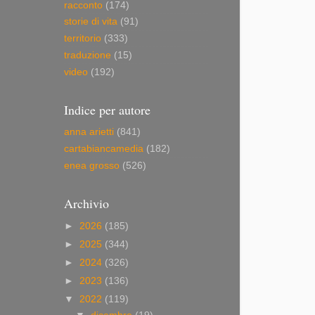
racconto
(174)
storie di vita
(91)
territorio
(333)
traduzione
(15)
video
(192)
Indice per autore
anna arietti
(841)
cartabiancamedia
(182)
enea grosso
(526)
Archivio
►
2026
(185)
►
2025
(344)
►
2024
(326)
►
2023
(136)
▼
2022
(119)