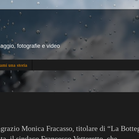
iaggio, fotografie e video
ami una storia
ngrazio Monica Fracasso, titolare di “La Botte
ta, il sindaco Francesco Vettoretto, che