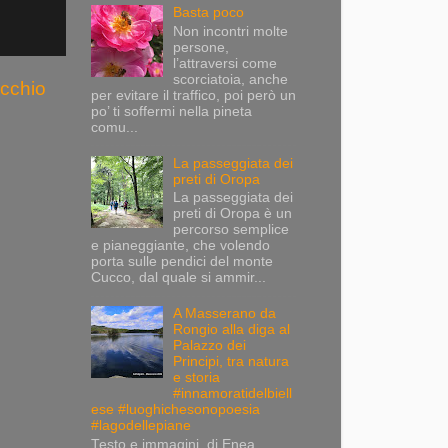
Basta poco
Non incontri molte
persone,
l’attraversi come
scorciatoia, anche
ecchio
per evitare il traffico, poi però un
po’ ti soffermi nella pineta
comu...
La passeggiata dei
preti di Oropa
La passeggiata dei
preti di Oropa è un
percorso semplice
e pianeggiante, che volendo
porta sulle pendici del monte
Cucco, dal quale si ammir...
A Masserano da
Rongio alla diga al
Palazzo dei
Principi, tra natura
e storia
#innamoratidelbiell
ese #luoghichesonopoesia
#lagodellepiane
Testo e immagini di Enea