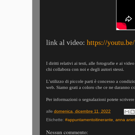
link al video:
https://youtu.b
I diritti relativi ai testi, alle fotografie e ai 
chi collabora con noi e degli autori stessi.
L’utilizzo di piccole parti è concesso a condiz
web. Siamo grati a coloro che ce ne daranno 
Per informazioni o segnalazioni potete scriver
alle
domenica, dicembre 11, 2022
Etichette:
#appuntamentoitinerante
,
anna ariet
Nessun commento: