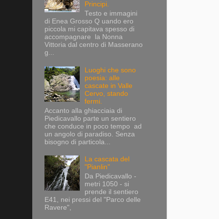
Principi.
Testo e immagini
di Enea Grosso Q uando ero
piccola mi capitava spesso di
accompagnare la Nonna
Vittoria dal centro di Masserano
g...
Luoghi che sono
poesia: alle
cascate in Valle
Cervo, stando
fermi.
Accanto alla ghiacciaia di
Piedicavallo parte un sentiero
che conduce in poco tempo ad
un angolo di paradiso. Senza
bisogno di particola...
La cascata del
"Pianlin"
Da Piedicavallo -
metri 1050 - si
prende il sentiero
E41, nei pressi del "Parco delle
Ravere",