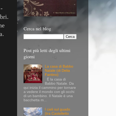
 -
bri.
he
Cerca nel blog
a.
Post più letti degli ultimi
giorni
La casa di Babbo
Natale (di Delia
Fantino)
È la casa di
Babbo Natale. Da
qui inizia il cammino per tornare
a vedere il mondo con gli occhi
di un bambino. Il Natale è una
bacchetta m...
I cieli sul guado
(tra Castelletto