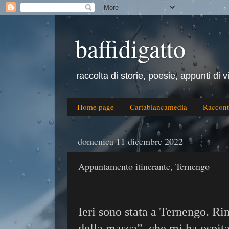
baffidigatto
raccolta di storie, poesie, appunti di v
Home page
Cartabiancamedia
Raccont
domenica 11 dicembre 2022
Appuntamento itinerante, Ternengo
Ieri sono stata a Ternengo. Ri
della masca”, che mi ha ospita