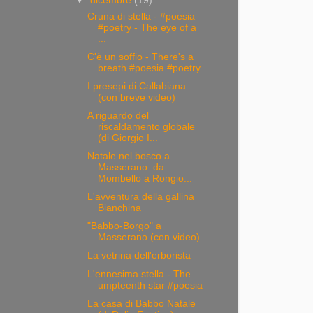
▼
dicembre
(19)
Cruna di stella - #poesia
#poetry - The eye of a
...
C'è un soffio - There's a
breath #poesia #poetry
I presepi di Callabiana
(con breve video)
A riguardo del
riscaldamento globale
(di Giorgio I...
Natale nel bosco a
Masserano: da
Mombello a Rongio...
L'avventura della gallina
Bianchina
"Babbo-Borgo" a
Masserano (con video)
La vetrina dell'erborista
L'ennesima stella - The
umpteenth star #poesia
La casa di Babbo Natale