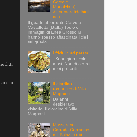
Cervo e
Mottalciata)
#innamoratidelbiell
ese
Il guado al torrente Cervo a
Castelletto.(Biella) Testo e
immagini di Enea Grosso M i
hanno spesso affascinata i cieli
sul guado. I...
I friciulin ad patata
Sono giorni caldi,
afosi. Non di certo i
rietà di
miei preferiti.
to sito
Il giardino
romantico di Villa
Magnani
Da anni
desideravo
visitarlo, il giardino di Villa
Magnani.
Masserano:
Corrado Corradino
e il Palazzo dei