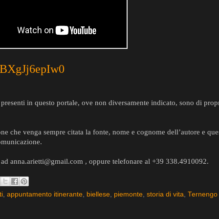
e/BXgJj6epIw0
video presenti in questo portale, ove non diversamente indicato, sono di prop
ione che venga sempre citata la fonte, nome e cognome dell’autore e ques
comunicazione.
e ad anna.arietti@gmail.com , oppure telefonare al +39 338.4910092.
ti
,
appuntamento itinerante
,
biellese
,
piemonte
,
storia di vita
,
Ternengo