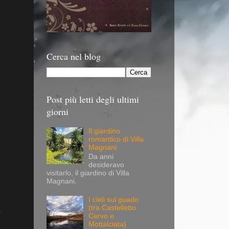
Cerca nel blog
Post più letti degli ultimi
giorni
Il giardino
romantico di Villa
Magnani
Da anni
desideravo
visitarlo, il giardino di Villa
Magnani.
I cieli sul guado
(tra Castelletto
7
Cervo e
Mottalciata)