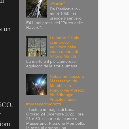
Il
"Pianlin"
Da Piedicavallo -
metri 1050 - si
prende il sentiero
E41, nei pressi del "Parco delle
a un
Ravere",
l
La morte è il più
clamoroso
equivoco della
storia umana di
Vittorio Marchi
La morte è il più clamoroso
equivoco della storia umana.
Natale nel bosco a
Masserano: da
Mombello a
Rongio via Morezzi
#falòdirongio
#nataledifuoco
ESCO.
#presepedimorezzi
Testo e immagini di Enea
y
Grosso 24 Dicembre 2022 , ore
21 e 50: si parte dal cuore di
ioni
Masserano, Frazione Mombello.
In testa al gruppo una...