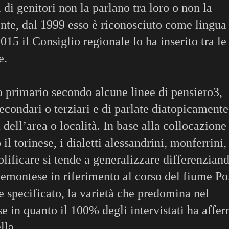
di genitori non la parlano tra loro o non la
nte, dal 1999 esso è riconosciuto come lingua
15 il Consiglio regionale lo ha inserito tra le
e.
to primario secondo alcune linee di pensiero3,
econdari o terziari e di parlate diatopicament
 dell’area o località. In base alla collocazione
l torinese, i dialetti alessandrini, monferrini,
plificare si tende a generalizzare differenzian
iemontese in riferimento al corso del fiume Po
specificato, la varietà che predomina nel
ese in quanto il 100% degli intervistati ha affe
lla.