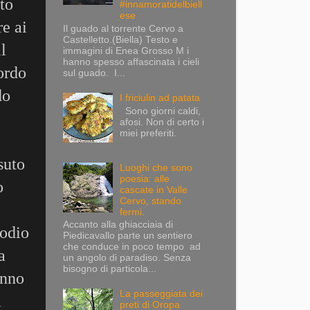
ato
#innamoratidelbiell
ese
re ai
Il guado al torrente Cervo a
Castelletto.(Biella) Testo e
l
immagini di Enea Grosso M i
hanno spesso affascinata i cieli
ordo
sul guado. I...
do
I friciulin ad patata
Sono giorni caldi,
afosi. Non di certo i
miei preferiti.
suto
Luoghi che sono
poesia: alle
o
cascate in Valle
Cervo, stando
fermi.
Accanto alla ghiacciaia di
sodio
Piedicavallo parte un sentiero
che conduce in poco tempo ad
a
un angolo di paradiso. Senza
bisogno di particola...
onno
La passeggiata dei
a
preti di Oropa