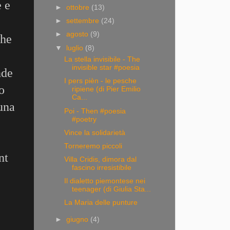
e e
►
ottobre
(13)
►
settembre
(24)
►
agosto
(9)
che
▼
luglio
(8)
La stella invisibile - The
invisible star #poesia
nde
I pers pièn - le pesche
o
ripiene (di Pier Emilio
Ca...
 una
Poi - Then #poesia
#poetry
Vince la solidarietà
Torneremo piccoli
nt
Villa Cridis, dimora dal
fascino irresistibile
Il dialetto piemontese nei
teenager (di Giulia Sta...
La Maria delle punture
►
giugno
(4)