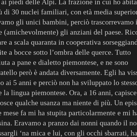
 ai piedi delle Alpi. La frazione in cui ho abit
̀ di 30 nuclei familiari, con età media superio
avamo gli unici bambini, perciò trascorrevamo i
e (amichevolmente) gli anziani del paese. Ric
care a scala quaranta in cooperativa sorseggian
tite a bocce sotto l’ombra delle querce. Tutto
iuta a pane e dialetto piemontese, e ne sono
ello però è andata diversamente. Egli ha vis
no ai 5 anni e perciò non ha sviluppato lo stess
 la lingua piemontese. Ora, a 16 anni, capisce
nosce qualche usanza ma niente di più. Un epi
e mese fa mi ha stupita particolarmente e mi h
tesina. Eravamo a pranzo dai nonni quando il n
sargli ‘na mica e lui, con gli occhi sbarrati, h