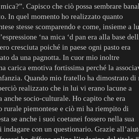
a mica?”. Capisco che ciò possa sembrare bana
tto. In quel momento ho realizzato quanto
ntese stesse scomparendo e come, insieme a lu
’espressione ‘na mica ‘d pan era alla base del
 ero cresciuta poiché in paese ogni pasto era
o da una pagnotta. In cuor mio inoltre
a carica emotiva fortissima perché la associa
 infanzia. Quando mio fratello ha dimostrato di
rciò realizzato che in lui vi erano lacune a
ma anche socio-culturale. Ho capito che era
o rurale piemontese e ciò mi ha riempito di
ta se anche i suoi coetanei fossero nella sua
i indagare con un questionario. Grazie all’aiut