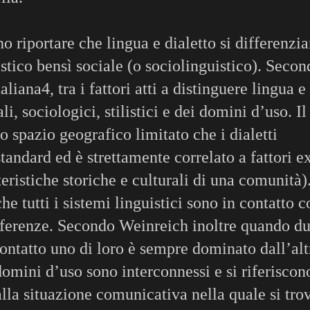
o riportare che lingua e dialetto si differenzi
stico bensì sociale (o sociolinguistico). Secon
iana4, tra i fattori atti a distinguere lingua e
li, sociologici, stilistici e dei domini d’uso. Il
llo spazio geografico limitato che i dialetti
tandard ed è strettamente correlato a fattori ex
eristiche storiche e culturali di una comunità).
he tutti i sistemi linguistici sono in contatto c
erferenze. Secondo Weinreich inoltre quando d
contatto uno di loro è sempre dominato dall’altr
i domini d’uso sono interconnessi e si riferiscon
 alla situazione comunicativa nella quale si trov