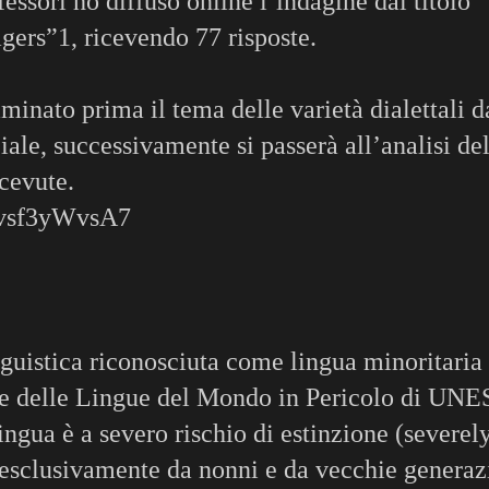
fessori ho diffuso online l’indagine dal titolo “
gers”1, ricevendo 77 risposte.
aminato prima il tema delle varietà dialettali d
iale, successivamente si passerà all’analisi de
icevute.
Kvsf3yWvsA7
inguistica riconosciuta come lingua minoritaria
nte delle Lingue del Mondo in Pericolo di UN
ngua è a severo rischio di estinzione (severel
 esclusivamente da nonni e da vecchie generaz