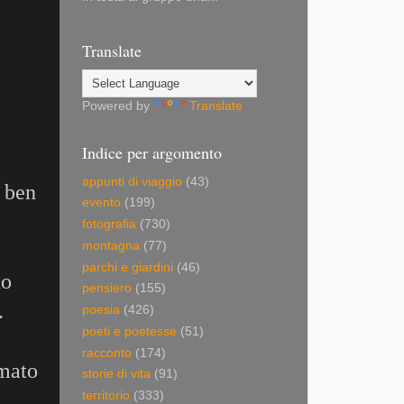
Translate
Powered by
Translate
Indice per argomento
appunti di viaggio
(43)
e ben
evento
(199)
fotografia
(730)
montagna
(77)
parchi e giardini
(46)
do
pensiero
(155)
.
poesia
(426)
poeti e poetesse
(51)
racconto
(174)
rmato
storie di vita
(91)
territorio
(333)