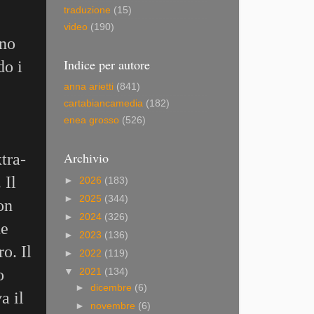
traduzione
(15)
video
(190)
ano
Indice per autore
do i
anna arietti
(841)
cartabiancamedia
(182)
enea grosso
(526)
Archivio
tra-
 Il
►
2026
(183)
►
2025
(344)
on
►
2024
(326)
ue
►
2023
(136)
o. Il
►
2022
(119)
o
▼
2021
(134)
►
dicembre
(6)
a il
►
novembre
(6)