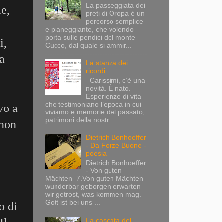
La passeggiata dei
le,
preti di Oropa è un
percorso semplice
e pianeggiante, che volendo
porta sulle pendici del monte
i,
Cucco, dal quale si ammir...
la
La stanza dei
ricordi
Carissimi, c’è una
novità. È nato.
Esperienze di vita
che testimoniano l’epoca in cui
vo a
viviamo e memorie del passato,
patrimoni della nostr...
 non
Dietrich Bonhoeffer
- Da Forze Buone -
poesia
Dietrich Bonhoeffer
- Von guten
Mächten 7.Von guten Mächten
wunderbar geborgen erwarten
wir getrost, was kommen mag.
Gott ist bei uns ...
o di
La cascata del