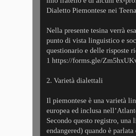
mio fratello e di alcuni ex-pro
Dialetto Piemontese nei Teena
Nella presente tesina verrà es
punto di vista linguistico e soc
questionario e delle risposte r
1 https://forms.gle/Zm5hxU
2. Varietà dialettali
Il piemontese è una varietà l
europea ed inclusa nell’Atla
Secondo questo registro, una li
endangered) quando è parlata