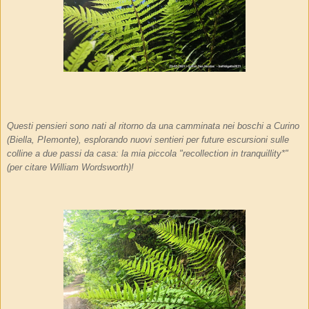
Questi pensieri sono nati al ritorno da una camminata nei boschi a Curino
(Biella, PIemonte), esplorando nuovi sentieri per future escursioni sulle
colline a due passi da casa: la mia piccola "recollection in tranquillity*"
(per citare William Wordsworth)!