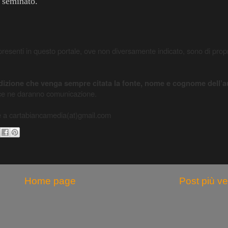
 seminato.
video presenti in questo portale, ove non diversamente indicato, sono di prop
ondizione che venga sempre citata la fonte, nome e cognome dell’a
 ce ne daranno comunicazione.
re a cartabiancamedia(at)gmail.com
Home page
Post più v