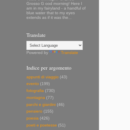
Grosso G ood morning! Here I
am in my fairyland - a handful of
blue water that to my eyes
extends as if it was the...
Translate
Powered by
Translate
Indice per argomento
appunti di viaggio
(43)
evento
(199)
fotografia
(730)
montagna
(77)
parchi e giardini
(46)
pensiero
(155)
poesia
(426)
poeti e poetesse
(51)