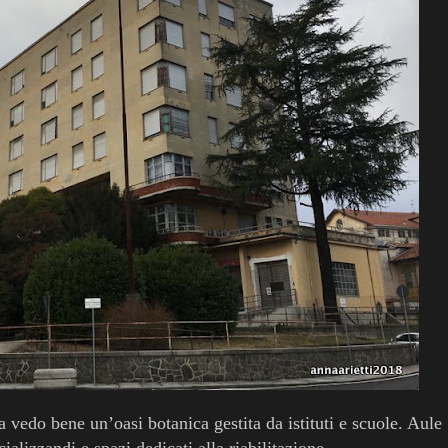
 vedo bene un’oasi botanica gestita da istituti e scuole. Aule
cializzandi e spazi dedicati alla riabilitazione.