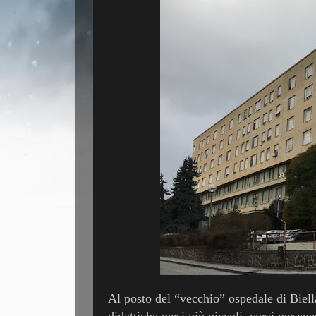
Al posto del “vecchio” ospedale di Biella
didattiche per i più piccoli, corsi per spe