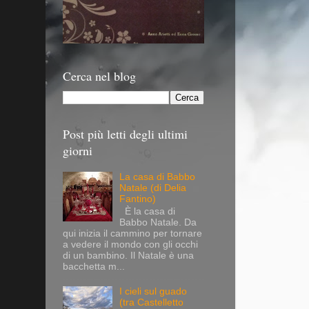
Cerca nel blog
Post più letti degli ultimi
giorni
La casa di Babbo
Natale (di Delia
Fantino)
È la casa di
Babbo Natale. Da
qui inizia il cammino per tornare
a vedere il mondo con gli occhi
di un bambino. Il Natale è una
bacchetta m...
I cieli sul guado
(tra Castelletto