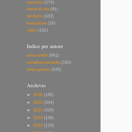
racconto
(174)
storie di vita
(91)
territorio
(333)
traduzione
(15)
video
(192)
Indice per autore
anna arietti
(841)
cartabiancamedia
(182)
enea grosso
(526)
Archivio
►
2026
(185)
►
2025
(344)
►
2024
(326)
►
2023
(136)
►
2022
(119)