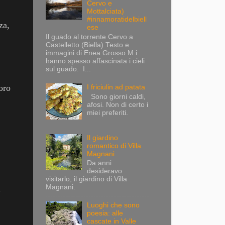
Cervo e
Mottalciata)
#innamoratidelbiell
za,
ese
Il guado al torrente Cervo a
Castelletto.(Biella) Testo e
immagini di Enea Grosso M i
hanno spesso affascinata i cieli
sul guado. I...
loro
I friciulin ad patata
Sono giorni caldi,
afosi. Non di certo i
miei preferiti.
Il giardino
romantico di Villa
Magnani
Da anni
desideravo
visitarlo, il giardino di Villa
a
Magnani.
Luoghi che sono
poesia: alle
cascate in Valle