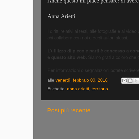
Anche questo mi piace pensare: di avere
Anna Arietti
I diritti relativi ai testi, alle fotografie e ai 
chi collabora con noi e degli autori stessi.
L’utilizzo di piccole parti è concesso a c
e questo sito web.
Siamo grati a coloro che
Per informazioni o segnalazioni potete scrive
alle
venerdì, febbraio 09, 2018
Etichette:
anna arietti
,
territorio
Post più recente