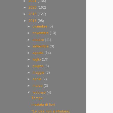
►
2021
(134)
►
2020
(162)
►
2019
(127)
▼
2018
(98)
►
dicembre
(5)
►
novembre
(13)
►
ottobre
(11)
►
settembre
(9)
►
agosto
(14)
►
luglio
(19)
►
giugno
(8)
►
maggio
(6)
►
aprile
(2)
►
marzo
(2)
▼
febbraio
(4)
Tempo
Insalata di fiori
“Le idee non si rifiutano,