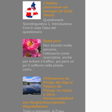
Il dialetto
piemontese nei
teenager (di Giulia
Stasia)
Questionario
Sociolinguistico 1. Introduzione.
Com’è nata l’idea del
questionario
Basta poco
Non incontri molte
persone,
l’attraversi come
scorciatoia, anche
per evitare il traffico, poi però un
po’ ti soffermi nella pineta
comu...
A Masserano da
Rongio alla diga al
Palazzo dei
Principi, tra natura
e storia
#innamoratidelbiell
ese #luoghichesonopoesia
#lagodellepiane
Testo e immagini di Enea