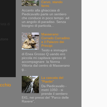
Cervo, stando
fermi.
Accanto alla ghiacciaia di
Piedicavallo parte un sentiero
che conduce in poco tempo ad
un angolo di paradiso. Senza
rietà di
bisogno di particola...
Masserano:
utore
Corrado Corradino
e il Palazzo dei
Principi.
Testo e immagini
di Enea Grosso Q uando ero
piccola mi capitava spesso di
accompagnare la Nonna
Vittoria dal centro di Masserano
g...
La cascata del
"Pianlin"
ecchio
Da Piedicavallo -
metri 1050 - si
prende il sentiero
E41, nei pressi del "Parco delle
Ravere",