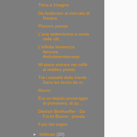
Titina e il bagno
Da Andersen al mercato di
Novara
Piovono poesie
L'aria settembrina si sente
nelle ulti...
L'infinita tenerezza
#poesia
#infinitetenderness
Mi piace entrare nei caffè
al mattino presto
Tra i cassetti della mente -
Dans les tiroirs de m...
Marzo
Era un tiepido pomeriggio
di primavera, di qu...
Dietrich Bonhoeffer - Da
Forze Buone - poesia
Il più bel sogno
►
febbraio
(20)