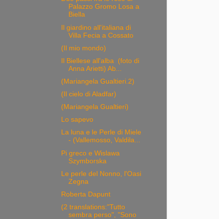
Palazzo Gromo Losa a
Biella
Il giardino all'italiana di
Villa Fecia a Cossato
(Il mio mondo)
Il Biellese all'alba (foto di
Anna Arietti) Ab...
(Mariangela Gualtieri.2)
(Il cielo di Aladfar)
(Mariangela Gualtieri)
Lo sapevo
La luna e le Perle di Miele
- (Vallemosso, Valdila...
Pi greco e Wislawa
Szymborska
Le perle del Nonno, l'Oasi
Zegna
Roberta Dapunt
(2 translations:"Tutto
sembra perso", "Sono