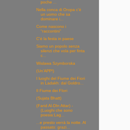
poche ...
Nella conca di Oropa c'è
un uomo che sa
dominare i...
Come nascono i
“raccontini”
C'è la festa in paese
Siamo un popolo senza
silenzi che vola per finta
c...
Wislawa Szymborska
(Un'APP!)
I luoghi del Fiume dei Fiori
in Ladakh: dal Goldro...
Il Fiume dei FIori
(Sujata Bhatt)
(Farid Al-DIn Attar) -
(Luoghi che sono
poesia:Lag...
...e presto verrà la notte. Al
passato: grazi...