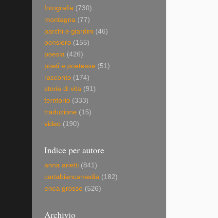
fotografia
(730)
montagna
(77)
parchi e giardini
(46)
pensiero
(155)
poesia
(426)
poeti e poetesse
(51)
racconto
(174)
storie di vita
(91)
territorio
(333)
traduzione
(15)
video
(190)
Indice per autore
anna arietti
(841)
cartabiancamedia
(182)
enea grosso
(526)
Archivio