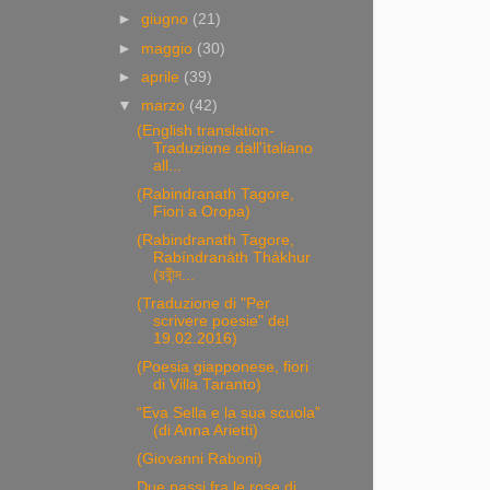
►
giugno
(21)
►
maggio
(30)
►
aprile
(39)
▼
marzo
(42)
(English translation-
Traduzione dall'ìtaliano
all...
(Rabindranath Tagore,
Fiori a Oropa)
(Rabindranath Tagore,
Rabíndranáth Thákhur
(রবীন্দ...
(Traduzione di "Per
scrivere poesie" del
19.02.2016)
(Poesia giapponese, fiori
di Villa Taranto)
“Eva Sella e la sua scuola”
(di Anna Arietti)
(Giovanni Raboni)
Due passi fra le rose di