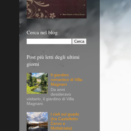
Cerca nel blog
Post più letti degli ultimi
giorni
Il giardino
romantico di Villa
Magnani
Da anni
desideravo
visitarlo, il giardino di Villa
Magnani.
I cieli sul guado
(tra Castelletto
Cervo e
Mottalciata)