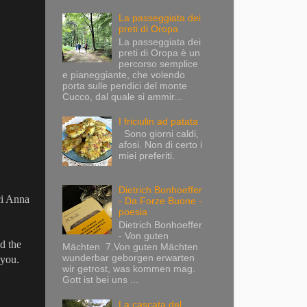
La passeggiata dei
preti di Oropa
La passeggiata dei
preti di Oropa è un
percorso semplice
e pianeggiante, che volendo
porta sulle pendici del monte
Cucco, dal quale si ammir...
I friciulin ad patata
Sono giorni caldi,
afosi. Non di certo i
miei preferiti.
Dietrich Bonhoeffer
ci Anna
- Da Forze Buone -
poesia
Dietrich Bonhoeffer
- Von guten
d the
Mächten 7.Von guten Mächten
wunderbar geborgen erwarten
 you.
wir getrost, was kommen mag.
Gott ist bei uns ...
La cascata del