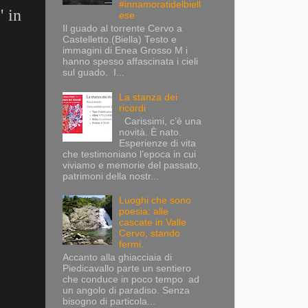
#innamoratidelbiell
" in
ese
Il guado al torrente Cervo a
Castelletto.(Biella) Testo e
immagini di Enea Grosso M i
hanno spesso affascinata i cieli
sul guado. I...
La stanza dei
ricordi
Carissimi, c’è una
novità. È nato.
Esperienze di vita
che testimoniano l’epoca in cui
viviamo e memorie del passato,
patrimoni della nostr...
Luoghi che sono
poesia: alle
cascate in Valle
Cervo, stando
fermi.
Accanto alla ghiacciaia di
Piedicavallo parte un sentiero
che conduce in poco tempo ad
un angolo di paradiso. Senza
bisogno di particola...