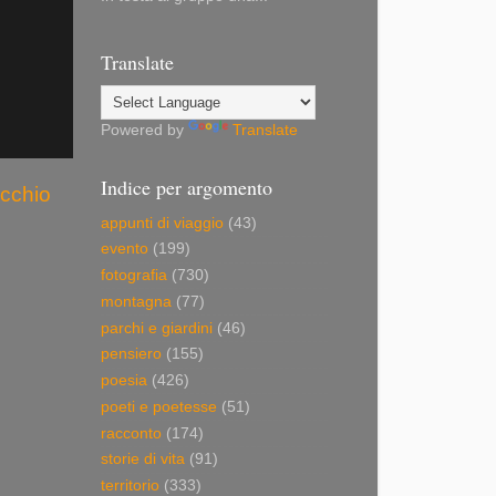
Translate
Powered by
Translate
Indice per argomento
ecchio
appunti di viaggio
(43)
evento
(199)
fotografia
(730)
montagna
(77)
parchi e giardini
(46)
pensiero
(155)
poesia
(426)
poeti e poetesse
(51)
racconto
(174)
storie di vita
(91)
territorio
(333)