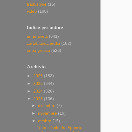
traduzione
(15)
video
(190)
Indice per autore
anna arietti
(841)
cartabiancamedia
(182)
enea grosso
(526)
Archivio
►
2026
(183)
►
2025
(344)
►
2024
(326)
▼
2023
(136)
►
dicembre
(7)
►
novembre
(19)
▼
ottobre
(15)
Tutto ciò che ho #poesia -