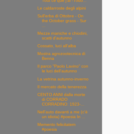
Tout ce que j'ai -Todo...
Le caldarroste degli alpini
Sull'erba di Ottobre - On
the October grass - Sur
...
Mezze maniche e chiodini,
scatti d'autunno
Cossato, luci all'alba
Mostra agrozootecnica di
Benna
Il parco "Paolo Lavino" con
le luci dell'autunno
La vetrina autunno-inverno
Il mercato della tenerezza
CENTO ANNI dalla morte
di CORRADO
CORRADINO: 1923-...
Nell'auto davanti a me (c'è
un idiota) #poesia In ...
Memento felicitatem
#poesia