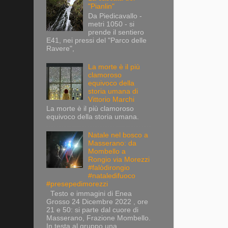
"Pianlin"
Da Piedicavallo -
metri 1050 - si
prende il sentiero
E41, nei pressi del "Parco delle
Ravere",
La morte è il più
clamoroso
equivoco della
storia umana di
Vittorio Marchi
La morte è il più clamoroso
equivoco della storia umana.
Natale nel bosco a
Masserano: da
Mombello a
Rongio via Morezzi
#falòdirongio
#nataledifuoco
#presepedimorezzi
Testo e immagini di Enea
Grosso 24 Dicembre 2022 , ore
21 e 50: si parte dal cuore di
Masserano, Frazione Mombello.
In testa al gruppo una...