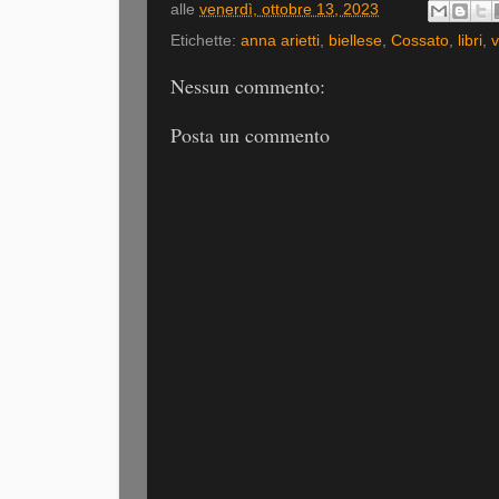
alle
venerdì, ottobre 13, 2023
Etichette:
anna arietti
,
biellese
,
Cossato
,
libri
,
v
Nessun commento:
Posta un commento