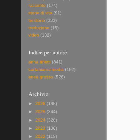
racconto
(174)
storie di vita
(91)
territorio
(333)
traduzione
(15)
video
(192)
Indice per autore
anna arietti
(841)
cartabiancamedia
(182)
enea grosso
(526)
Archivio
►
2026
(185)
►
2025
(344)
►
2024
(326)
►
2023
(136)
►
2022
(119)