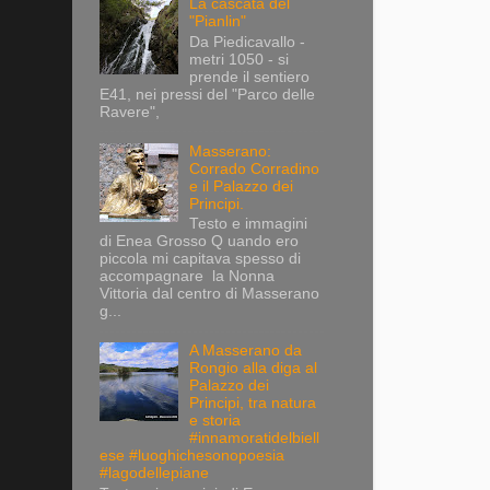
La cascata del
"Pianlin"
Da Piedicavallo -
metri 1050 - si
prende il sentiero
E41, nei pressi del "Parco delle
Ravere",
Masserano:
Corrado Corradino
e il Palazzo dei
Principi.
Testo e immagini
di Enea Grosso Q uando ero
piccola mi capitava spesso di
accompagnare la Nonna
Vittoria dal centro di Masserano
g...
A Masserano da
Rongio alla diga al
Palazzo dei
Principi, tra natura
e storia
#innamoratidelbiell
ese #luoghichesonopoesia
#lagodellepiane