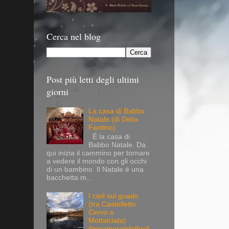
Cerca nel blog
Post più letti degli ultimi
giorni
La casa di Babbo
Natale (di Delia
Fantino)
È la casa di
Babbo Natale. Da
qui inizia il cammino per tornare
a vedere il mondo con gli occhi
di un bambino. Il Natale è una
bacchetta m...
I cieli sul guado
(tra Castelletto
Cervo e
Mottalciata)
#innamoratidelbiell