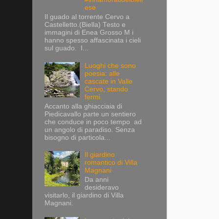
ese
Il guado al torrente Cervo a
Castelletto.(Biella) Testo e
immagini di Enea Grosso M i
hanno spesso affascinata i cieli
sul guado. I...
Luoghi che sono
poesia: alle
cascate in Valle
Cervo, stando
fermi.
Accanto alla ghiacciaia di
Piedicavallo parte un sentiero
che conduce in poco tempo ad
un angolo di paradiso. Senza
bisogno di particola...
Il giardino
romantico di Villa
Magnani
Da anni
desideravo
visitarlo, il giardino di Villa
Magnani.