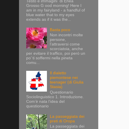
Testo e immagini di Enea
Grosso G ood morning! Here I
am in my fairyland - a handful of
blue water that to my eyes
extends as if it was the...
Basta poco
Non incontri molte
persone,
l’attraversi come
scorciatoia, anche
per evitare il traffico, poi però un
po’ ti soffermi nella pineta
comu...
Il dialetto
piemontese nei
teenager (di Giulia
Stasia)
Questionario
Sociolinguistico 1. Introduzione.
Com’è nata l’idea del
questionario
La passeggiata dei
preti di Oropa
La passeggiata dei