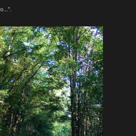
o...".