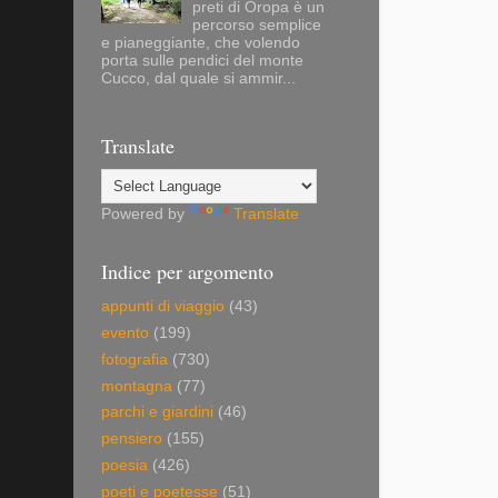
preti di Oropa è un
percorso semplice
e pianeggiante, che volendo
porta sulle pendici del monte
Cucco, dal quale si ammir...
Translate
Powered by
Translate
Indice per argomento
appunti di viaggio
(43)
evento
(199)
fotografia
(730)
montagna
(77)
parchi e giardini
(46)
pensiero
(155)
poesia
(426)
poeti e poetesse
(51)