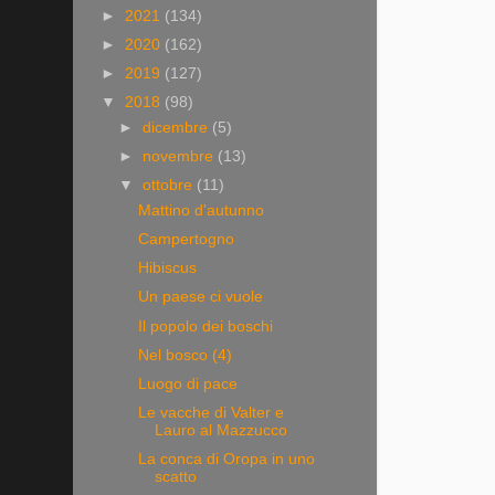
►
2021
(134)
►
2020
(162)
►
2019
(127)
▼
2018
(98)
►
dicembre
(5)
►
novembre
(13)
▼
ottobre
(11)
Mattino d'autunno
Campertogno
Hibiscus
Un paese ci vuole
Il popolo dei boschi
Nel bosco (4)
Luogo di pace
Le vacche di Valter e
Lauro al Mazzucco
La conca di Oropa in uno
scatto