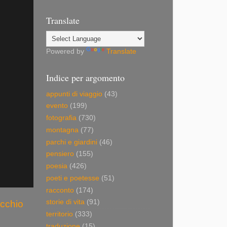
Translate
Powered by
Translate
Indice per argomento
appunti di viaggio
(43)
evento
(199)
fotografia
(730)
montagna
(77)
parchi e giardini
(46)
pensiero
(155)
poesia
(426)
poeti e poetesse
(51)
racconto
(174)
storie di vita
(91)
ecchio
territorio
(333)
traduzione
(15)