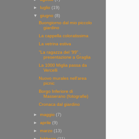
►
luglio
(19)
▼
giugno
(8)
Buongiorno dal mio piccolo
giardino
La cappella coloratissima
La vetrina estiva
"La ragazza del '99" ,
presentazione a Graglia
La 1000 Miglia passa da
Vercelli
Nuovo murales nell'area
picnic
Borgo Inferiore di
Masserano (fotografie)
Cronaca dal giardino
►
maggio
(7)
►
aprile
(9)
►
marzo
(13)
►
febbraio
(11)