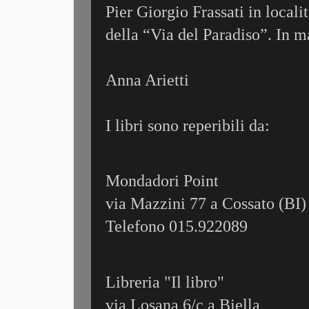
Pier Giorgio Frassati in local
della “Via del Paradiso”. In ma
Anna Arietti
I libri sono reperibili da:
Mondadori Point
via Mazzini 77 a Cossato (BI)
Telefono 015.922089
Libreria "Il libro"
via Losana 6/c a Biella