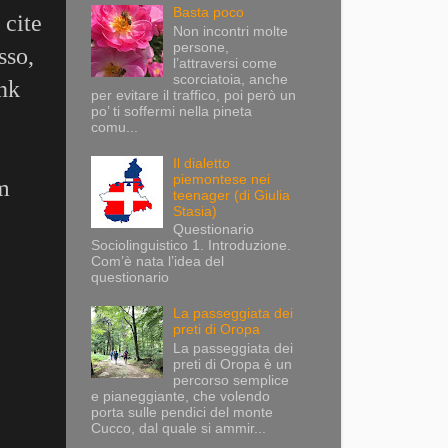
Basta poco
 cite
Non incontri molte
persone,
sso,
l’attraversi come
scorciatoia, anche
ank
per evitare il traffico, poi però un
po’ ti soffermi nella pineta
comu...
Il dialetto
piemontese nei
m
teenager (di Giulia
Stasia)
Questionario
Sociolinguistico 1. Introduzione.
Com’è nata l’idea del
questionario
La passeggiata dei
preti di Oropa
La passeggiata dei
preti di Oropa è un
percorso semplice
e pianeggiante, che volendo
porta sulle pendici del monte
Cucco, dal quale si ammir...