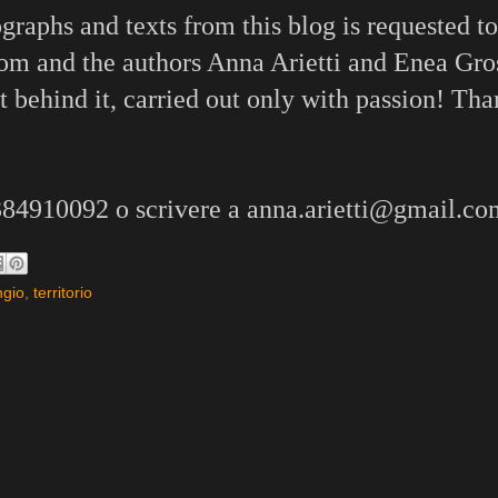
aphs and texts from this blog is requested to
om and the authors Anna Arietti and Enea Gro
ort behind it, carried out only with passion! Th
3384910092 o scrivere a anna.arietti@gmail.co
ngio
,
territorio