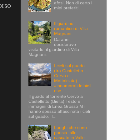
afosi. Non di certo i
orso
miei preferiti.
Il giardino
romantico di Villa
Magnani
Da anni
desideravo
visitarlo, il giardino di Villa
Magnani.
I cieli sul guado
(tra Castelletto
Cervo e
Mottalciata)
#innamoratidelbiell
ese
Il guado al torrente Cervo a
Castelletto.(Biella) Testo e
immagini di Enea Grosso M i
hanno spesso affascinata i cieli
sul guado. I...
Luoghi che sono
poesia: alle
cascate in Valle