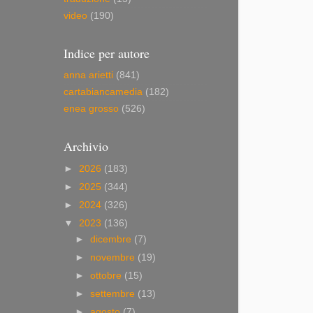
video
(190)
Indice per autore
anna arietti
(841)
cartabiancamedia
(182)
enea grosso
(526)
Archivio
►
2026
(183)
►
2025
(344)
►
2024
(326)
▼
2023
(136)
►
dicembre
(7)
►
novembre
(19)
►
ottobre
(15)
►
settembre
(13)
►
agosto
(7)